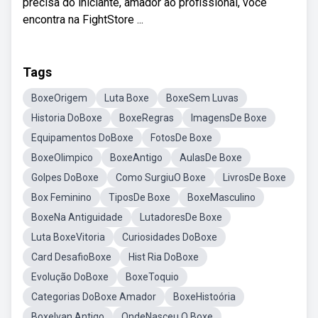
precisa do iniciante, amador ao profissional, voce
encontra na FightStore ...
Tags
BoxeOrigem
Luta Boxe
BoxeSem Luvas
Historia DoBoxe
BoxeRegras
ImagensDe Boxe
Equipamentos DoBoxe
FotosDe Boxe
BoxeOlimpico
BoxeAntigo
AulasDe Boxe
Golpes DoBoxe
Como SurgiuO Boxe
LivrosDe Boxe
Box Feminino
TiposDe Boxe
BoxeMasculino
BoxeNa Antiguidade
LutadoresDe Boxe
Luta BoxeVitoria
Curiosidades DoBoxe
Card DesafioBoxe
Hist Ria DoBoxe
Evolução DoBoxe
BoxeToquio
Categorias DoBoxe Amador
BoxeHistoória
BoxeIvan Antigo
OndeNasceu O Boxe