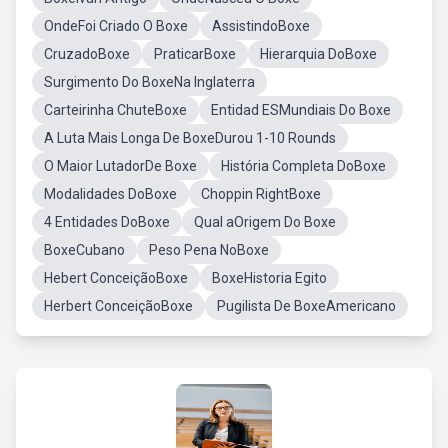
OndeFoi Criado O Boxe
AssistindoBoxe
CruzadoBoxe
PraticarBoxe
Hierarquia DoBoxe
Surgimento Do BoxeNa Inglaterra
Carteirinha ChuteBoxe
Entidad ESMundiais Do Boxe
A Luta Mais Longa De BoxeDurou 1-10 Rounds
O Maior LutadorDe Boxe
História Completa DoBoxe
Modalidades DoBoxe
Choppin RightBoxe
4 Entidades DoBoxe
Qual aOrigem Do Boxe
BoxeCubano
Peso Pena NoBoxe
Hebert ConceiçãoBoxe
BoxeHistoria Egito
Herbert ConceiçãoBoxe
Pugilista De BoxeAmericano