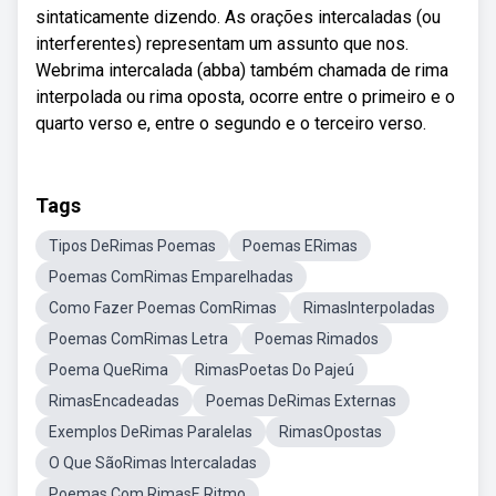
sintaticamente dizendo. As orações intercaladas (ou
interferentes) representam um assunto que nos.
Webrima intercalada (abba) também chamada de rima
interpolada ou rima oposta, ocorre entre o primeiro e o
quarto verso e, entre o segundo e o terceiro verso.
Tags
Tipos DeRimas Poemas
Poemas ERimas
Poemas ComRimas Emparelhadas
Como Fazer Poemas ComRimas
RimasInterpoladas
Poemas ComRimas Letra
Poemas Rimados
Poema QueRima
RimasPoetas Do Pajeú
RimasEncadeadas
Poemas DeRimas Externas
Exemplos DeRimas Paralelas
RimasOpostas
O Que SãoRimas Intercaladas
Poemas Com RimasE Ritmo