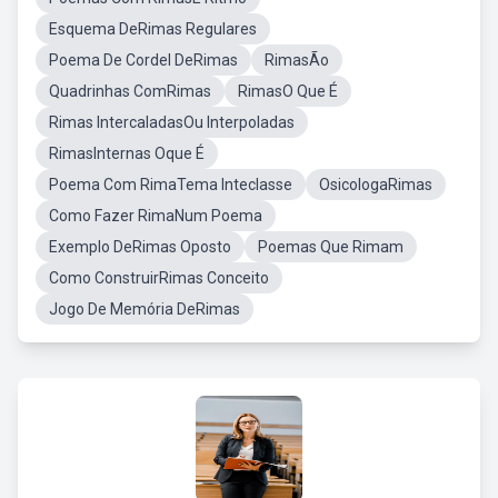
Esquema DeRimas Regulares
Poema De Cordel DeRimas
RimasÃo
Quadrinhas ComRimas
RimasO Que É
Rimas IntercaladasOu Interpoladas
RimasInternas Oque É
Poema Com RimaTema Inteclasse
OsicologaRimas
Como Fazer RimaNum Poema
Exemplo DeRimas Oposto
Poemas Que Rimam
Como ConstruirRimas Conceito
Jogo De Memória DeRimas