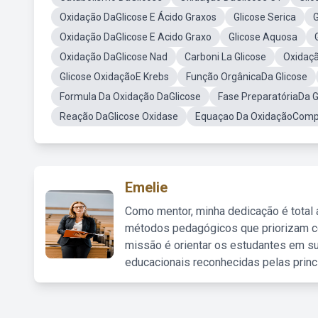
Oxidação DaGlicose E Ácido Graxos
Glicose Serica
G
Oxidação DaGlicose E Acido Graxo
Glicose Aquosa
Oxidação DaGlicose Nad
Carboni La Glicose
Oxidaç
Glicose OxidaçãoE Krebs
Função OrgânicaDa Glicose
Formula Da Oxidação DaGlicose
Fase PreparatóriaDa G
Reação DaGlicose Oxidase
Equaçao Da OxidaçãoCompl
Emelie
Como mentor, minha dedicação é total
métodos pedagógicos que priorizam co
missão é orientar os estudantes em su
educacionais reconhecidas pelas princ