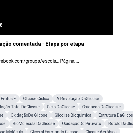
ação comentada - Etapa por etapa
book.com/groups/escola... Página: ...
 Frutos E
Glicose Cíclica
A Revolução DaGlicose
dação Total DaGlicose
Ciclo DaGlicose
Oxidacao DaGlicolise
se
OxidaçãoDe Glicose
Glicolise Bioquimica
Estrutura DaGlico
ose
BioMolecula DaGlicose
OxidaçãoDo Piruvato
Rotulo DaGli
ose Molécula
Glicerol Formando Glicose
Glicose Aeróbica