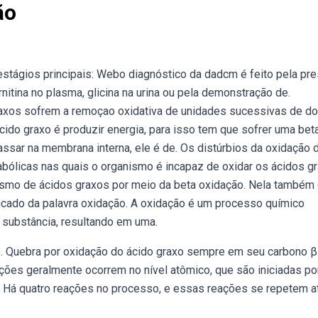
ão
stágios principais: Webo diagnóstico da dadcm é feito pela pr
itina no plasma, glicina na urina ou pela demonstração de.
raxos sofrem a remoçao oxidativa de unidades sucessivas de do
ido graxo é produzir energia, para isso tem que sofrer uma bet
assar na membrana interna, ele é de. Os distúrbios da oxidação 
abólicas nas quais o organismo é incapaz de oxidar os ácidos g
ismo de ácidos graxos por meio da beta oxidação. Nela também
icado da palavra oxidação. A oxidação é um processo químico
 substância, resultando em uma.
 Quebra por oxidação do ácido graxo sempre em seu carbono β
ões geralmente ocorrem no nível atômico, que são iniciadas po
 Há quatro reações no processo, e essas reações se repetem a