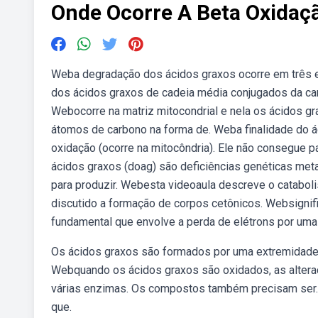
Onde Ocorre A Beta Oxidaç
Weba degradação dos ácidos graxos ocorre em três e
dos ácidos graxos de cadeia média conjugados da carn
Webocorre na matriz mitocondrial e nela os ácidos g
átomos de carbono na forma de. Weba finalidade do ác
oxidação (ocorre na mitocôndria). Ele não consegue p
ácidos graxos (doag) são deficiências genéticas met
para produzir. Webesta videoaula descreve o catabol
discutido a formação de corpos cetônicos. Websignif
fundamental que envolve a perda de elétrons por uma
Os ácidos graxos são formados por uma extremidade.
Webquando os ácidos graxos são oxidados, as alteraç
várias enzimas. Os compostos também precisam ser.
que.