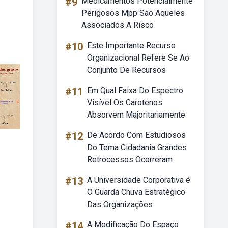
#9
Medicamentos Potencialmente
Perigosos Mpp Sao Aqueles
Associados A Risco
#10
Este Importante Recurso
Organizacional Refere Se Ao
Conjunto De Recursos
#11
Em Qual Faixa Do Espectro
Visível Os Carotenos
Absorvem Majoritariamente
#12
De Acordo Com Estudiosos
Do Tema Cidadania Grandes
Retrocessos Ocorreram
#13
A Universidade Corporativa é
O Guarda Chuva Estratégico
Das Organizações
#14
A Modificação Do Espaço