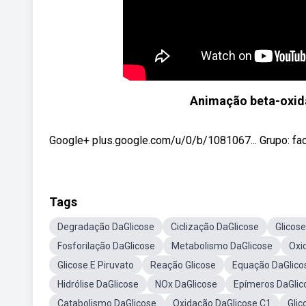
Animação beta-oxid
Google+ plus.google.com/u/0/b/1081067... Grupo: face
Tags
Degradação DaGlicose
Ciclização DaGlicose
Glicose
Fosforilação DaGlicose
Metabolismo DaGlicose
Oxi
Glicose E Piruvato
Reação Glicose
Equação DaGlico
Hidrólise DaGlicose
NOx DaGlicose
Epímeros DaGlic
Catabolismo DaGlicose
Oxidação DaGlicose C1
Glic