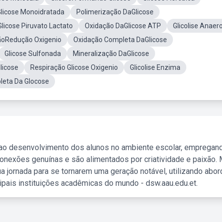
licose Monoidratada
Polimerização DaGlicose
Glicose Piruvato Lactato
Oxidação DaGlicose ATP
Glicolise Anaer
ãoRedução Oxigenio
Oxidação Completa DaGlicose
Glicose Sulfonada
Mineralização DaGlicose
licose
Respiração Glicose Oxigenio
Glicolise Enzima
eta Da Glocose
 ao desenvolvimento dos alunos no ambiente escolar, empregan
nexões genuínas e são alimentados por criatividade e paixão. 
a jornada para se tornarem uma geração notável, utilizando abo
ipais instituições acadêmicas do mundo - dsw.aau.edu.et.