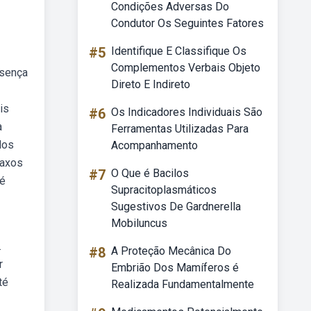
Condições Adversas Do
Condutor Os Seguintes Fatores
#5
Identifique E Classifique Os
Complementos Verbais Objeto
esença
Direto E Indireto
is
#6
Os Indicadores Individuais São
a
Ferramentas Utilizadas Para
dos
Acompanhamento
raxos
#7
O Que é Bacilos
 é
Supracitoplasmáticos
Sugestivos De Gardnerella
Mobiluncus
.
#8
A Proteção Mecânica Do
r
Embrião Dos Mamíferos é
té
Realizada Fundamentalmente