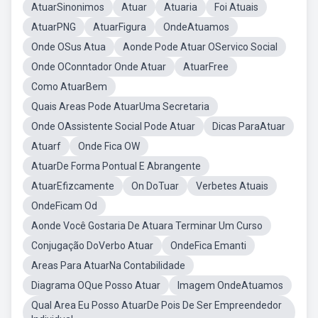
AtuarSinonimos
Atuar
Atuaria
Foi Atuais
AtuarPNG
AtuarFigura
OndeAtuamos
Onde OSus Atua
Aonde Pode Atuar OServico Social
Onde OConntador Onde Atuar
AtuarFree
Como AtuarBem
Quais Areas Pode AtuarUma Secretaria
Onde OAssistente Social Pode Atuar
Dicas ParaAtuar
Atuarf
Onde Fica OW
AtuarDe Forma Pontual E Abrangente
AtuarEfizcamente
On DoTuar
Verbetes Atuais
OndeFicam Od
Aonde Você Gostaria De Atuara Terminar Um Curso
Conjugação DoVerbo Atuar
OndeFica Emanti
Areas Para AtuarNa Contabilidade
Diagrama OQue Posso Atuar
Imagem OndeAtuamos
Qual Area Eu Posso AtuarDe Pois De Ser Empreendedor