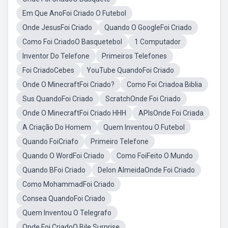
Em Que AnoFoi Criado O Futebol
Onde JesusFoi Criado
Quando O GoogleFoi Criado
Como Foi CriadoO Basquetebol
1 Computador
Inventor Do Telefone
Primeiros Telefones
Foi CriadoCebes
YouTube QuandoFoi Criado
Onde O MinecraftFoi Criado?
Como Foi Criadoa Biblia
Sus QuandoFoi Criado
ScratchOnde Foi Criado
Onde O MinecraftFoi Criado HHH
APIsOnde Foi Criada
A Criação Do Homem
Quem Inventou O Futebol
Quando FoiCriafo
Primeiro Telefone
Quando O WordFoi Criado
Como FoiFeito O Mundo
Quando BFoi Criado
Delon AlmeidaOnde Foi Criado
Como MohammadFoi Criado
Consea QuandoFoi Criado
Quem Inventou O Telegrafo
Onde Foi CriadoO Bile Surprise