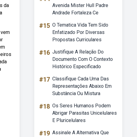
os da
Avenida Mister Hull Padre
a
Andrade Fortaleza Ce
#15
O Tematica Vida Tem Sido
o vem
Enfatizado Por Diversas
or
Propostas Curriculares
gem
#16
Justifique A Relação Do
meiros
Documento Com O Contexto
tada
Histórico Especificado
a
#17
Classifique Cada Uma Das
Representações Abaixo Em
Substância Ou Mistura
#18
Os Seres Humanos Podem
Abrigar Parasitas Unicelulares
E Pluricelulares
#19
Assinale A Alternativa Que