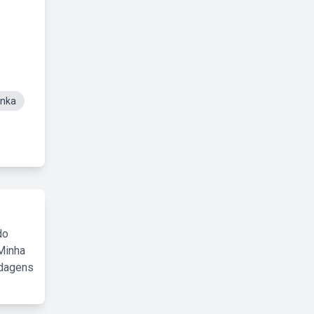
anka
do
Minha
rdagens