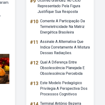
#9
Ocorreu Gravidez No Ciclo
ariam.
Representado Pela Figura
Justifique Sua Resposta
,
#10
Comente A Participação Da
Termeletricidade Na Matriz
Energética Brasileira
#11
Assinale A Alternativa Que
Indica Corretamente A Mistura
Dessas Radiações.
#12
Qual A Diferença Entre
Obsolescência Planejada E
Obsolescência Percebida
#13
Este Modelo Pedagógico
Privilegia A Perspectiva Dos
Processos Cognitivos
#14
Terminal Antônio Bezerra