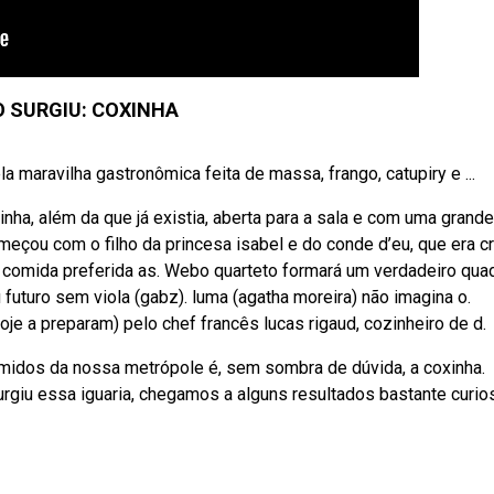
 SURGIU: COXINHA
maravilha gastronômica feita de massa, frango, catupiry e ...
ha, além da que já existia, aberta para a sala e com uma grande
meçou com o filho da princesa isabel e do conde d’eu, que era c
o comida preferida as. Webo quarteto formará um verdadeiro qua
uturo sem viola (gabz). luma (agatha moreira) não imagina o.
je a preparam) pelo chef francês lucas rigaud, cozinheiro de d.
idos da nossa metrópole é, sem sombra de dúvida, a coxinha.
rgiu essa iguaria, chegamos a alguns resultados bastante curio