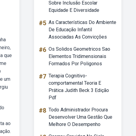
Sobre Inclusão Escolar
Equidade E Diversidade
#5
As Características Do Ambiente
De Educação Infantil
Associadas As Convicções
nha
neiro,
#6
Os Solidos Geometricos Sao
da que
Elementos Tridimensionais
xème
Formados Por Poligonos
e
#7
Terapia Cognitivo-
de um
comportamental Teoria E
rgiu
Prática Judith Beck 3 Edição
Pdf
do
#8
Todo Administrador Procura
Desenvolver Uma Gestão Que
ta ao
Melhore O Desempenho
zação.