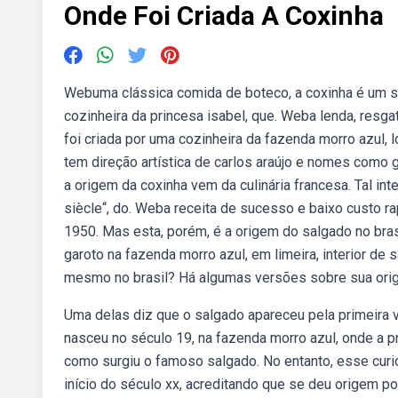
Onde Foi Criada A Coxinha
Webuma clássica comida de boteco, a coxinha é um sa
cozinheira da princesa isabel, que. Weba lenda, resg
foi criada por uma cozinheira da fazenda morro azul, 
tem direção artística de carlos araújo e nomes como 
a origem da coxinha vem da culinária francesa. Tal int
siècle“, do. Weba receita de sucesso e baixo custo r
1950. Mas esta, porém, é a origem do salgado no bras
garoto na fazenda morro azul, em limeira, interior de 
mesmo no brasil? Há algumas versões sobre sua ori
Uma delas diz que o salgado apareceu pela primeira v
nasceu no século 19, na fazenda morro azul, onde a p
como surgiu o famoso salgado. No entanto, esse curio
início do século xx, acreditando que se deu origem po