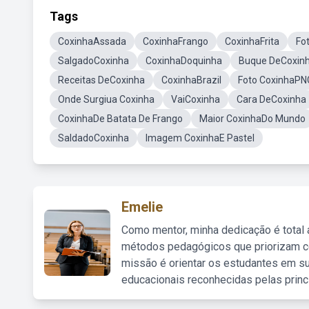
Tags
CoxinhaAssada
CoxinhaFrango
CoxinhaFrita
Fo
SalgadoCoxinha
CoxinhaDoquinha
Buque DeCoxin
Receitas DeCoxinha
CoxinhaBrazil
Foto CoxinhaPN
Onde Surgiua Coxinha
VaiCoxinha
Cara DeCoxinha
CoxinhaDe Batata De Frango
Maior CoxinhaDo Mundo
SaldadoCoxinha
Imagem CoxinhaE Pastel
Emelie
Como mentor, minha dedicação é total
métodos pedagógicos que priorizam co
missão é orientar os estudantes em su
educacionais reconhecidas pelas princ