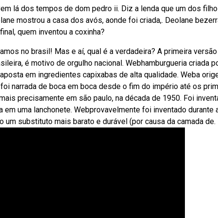
em lá dos tempos de dom pedro ii. Diz a lenda que um dos filh
ane mostrou a casa dos avós, aonde foi criada,. Deolane bezerr
final, quem inventou a coxinha?
mos no brasil! Mas e aí, qual é a verdadeira? A primeira versã
sileira, é motivo de orgulho nacional. Webhamburgueria criada p
 aposta em ingredientes capixabas de alta qualidade. Weba ori
, foi narrada de boca em boca desde o fim do império até os pri
l, mais precisamente em são paulo, na década de 1950. Foi inven
va em uma lanchonete. Webprovavelmente foi inventado durante 
mo um substituto mais barato e durável (por causa da camada de.