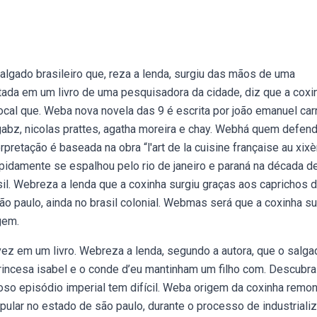
lgado brasileiro que, reza a lenda, surgiu das mãos de uma
atada em um livro de uma pesquisadora da cidade, diz que a coxi
local que. Weba nova novela das 9 é escrita por joão emanuel car
gabz, nicolas prattes, agatha moreira e chay. Webhá quem defen
erpretação é baseada na obra “l'art de la cuisine française au xi
apidamente se espalhou pelo rio de janeiro e paraná na década d
il. Webreza a lenda que a coxinha surgiu graças aos caprichos 
são paulo, ainda no brasil colonial. Webmas será que a coxinha su
gem.
ez em um livro. Webreza a lenda, segundo a autora, que o salga
rincesa isabel e o conde d’eu mantinham um filho com. Descubra
so episódio imperial tem difícil. Weba origem da coxinha remon
pular no estado de são paulo, durante o processo de industriali