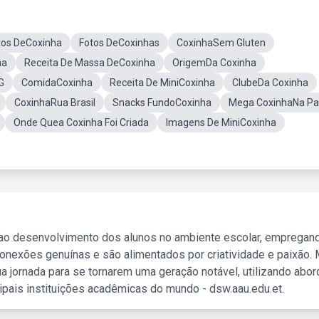
tos DeCoxinha
Fotos DeCoxinhas
CoxinhaSem Gluten
ha
Receita De Massa DeCoxinha
OrigemDa Coxinha
G
ComidaCoxinha
Receita De MiniCoxinha
ClubeDa Coxinha
CoxinhaRua Brasil
Snacks FundoCoxinha
Mega CoxinhaNa P
Onde Quea Coxinha Foi Criada
Imagens De MiniCoxinha
 ao desenvolvimento dos alunos no ambiente escolar, empregan
nexões genuínas e são alimentados por criatividade e paixão. 
a jornada para se tornarem uma geração notável, utilizando abo
ipais instituições acadêmicas do mundo - dsw.aau.edu.et.