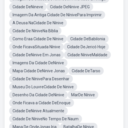
Cidade DeNineve
Cidade DeNinive JPEG
Imagem Da Antiga Cidade De NínivePara Imprimir
A Deusa NaCidade De Nínive
Cidade De NíniveNa Bíblia
Como Eraa Cidade De Nínive
Cidade DeBabilonia
Onde FicavaSituada Nínive
Cidade DeJericó Hoje
Cidade DeNinive Em Jonas
Cidade NíniveMaldade
Imagens Da Cidade DeNinive
Mapa Cidade DeNinive Jonas
Cidade DeTarso
Cidade De NínivePara Desenhar
Museu Do LouvreCidade De Ninive
Desenho Da Cidade DeNinive
MarDe Nínive
Onde Ficava a Cidade DeEnoque
Cidade DeNinive Atualmente
Cidade De NíniveNo Tempo De Naum
Mapa De OndeJonas Iria
BatalhaDe Nínive