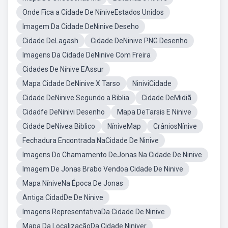
Onde Fica a Cidade De NíniveEstados Unidos
Imagem Da Cidade DeNinive Deseho
Cidade DeLagash
Cidade DeNinive PNG Desenho
Imagens Da Cidade DeNinive Com Freira
Cidades De Nínive EAssur
Mapa Cidade DeNinive X Tarso
NiniviCidade
Cidade DeNinive Segundo a Biblia
Cidade DeMidiã
Cidadfe DeNinivi Desenho
Mapa DeTarsis E Ninive
Cidade DeNivea Biblico
NíniveMap
CrâniosNínive
Fechadura Encontrada NaCidade De Ninive
Imagens Do Chamamento DeJonas Na Cidade De Ninive
Imagem De Jonas Brabo Vendoa Cidade De Ninive
Mapa NíniveNa Época De Jonas
Antiga CidadDe De Ninive
Imagens RepresentativaDa Cidade De Ninive
Mapa Da LocalizaçãoDa Cidade Niniver