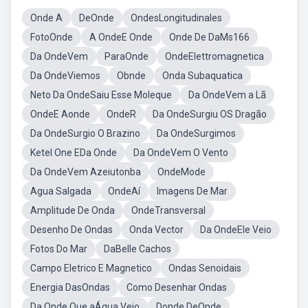
Onde A
DeOnde
OndesLongitudinales
FotoOnde
A OndeE Onde
Onde De DaMs166
Da OndeVem
ParaOnde
OndeElettromagnetica
Da OndeViemos
Obnde
Onda Subaquatica
Neto Da OndeSaiu Esse Moleque
Da OndeVem a Lã
OndeE Aonde
OndeR
Da OndeSurgiu OS Dragão
Da OndeSurgio O Brazino
Da OndeSurgimos
Ketel One EDa Onde
Da OndeVem O Vento
Da OndeVem Azeiutonba
OndeMode
Agua Salgada
OndeAí
Imagens De Mar
Amplitude De Onda
OndeTransversal
Desenho De Ondas
Onda Vector
Da OndeEle Veio
Fotos Do Mar
DaBelle Cachos
Campo Eletrico E Magnetico
Ondas Senoidais
Energia DasOndas
Como Desenhar Ondas
Da Onde Que aÁgua Veio
Donde DeOnde