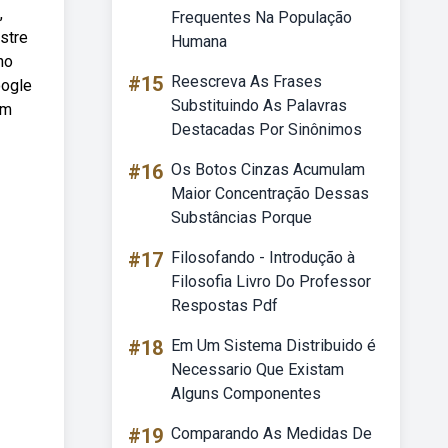
,
Frequentes Na População
stre
Humana
no
#15
Reescreva As Frases
oogle
Substituindo As Palavras
om
Destacadas Por Sinônimos
#16
Os Botos Cinzas Acumulam
Maior Concentração Dessas
Substâncias Porque
#17
Filosofando - Introdução à
Filosofia Livro Do Professor
Respostas Pdf
#18
Em Um Sistema Distribuido é
Necessario Que Existam
Alguns Componentes
#19
Comparando As Medidas De