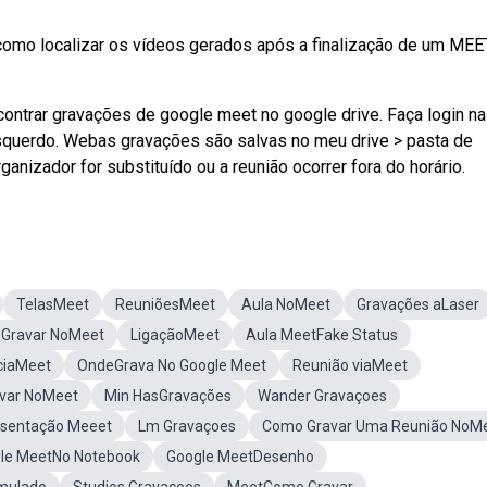
como localizar os vídeos gerados após a finalização de um MEE
ntrar gravações de google meet no google drive. Faça login na
esquerdo. Webas gravações são salvas no meu drive > pasta de
anizador for substituído ou a reunião ocorrer fora do horário.
TelasMeet
ReuniõesMeet
Aula NoMeet
Gravações aLaser
Gravar NoMeet
LigaçãoMeet
Aula MeetFake Status
ciaMeet
OndeGrava No Google Meet
Reunião viaMeet
var NoMeet
Min HasGravações
Wander Gravaçoes
sentação Meeet
Lm Gravaçoes
Como Gravar Uma Reunião NoM
gle MeetNo Notebook
Google MeetDesenho