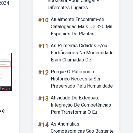
Brasileira Pode Chegar A
 2024
Diferentes Lugares
#10
Atualmente Encontram-se
Catalogadas Mais De 320 Mil
Espécies De Plantas
#11
As Primeiras Cidades E/ou
Fortificações Na Modernidade
Eram Chamadas De
#12
Porque O Patrimônio
Histórico Necessita Ser
Preservado Pela Humanidade
#13
Atividade De Extensão:
Integração De Competências
o é
Para Transformar O Eu
#14
As Anomalias
Cromossomicas Sao Bastante