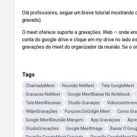
Olá professores, segue um breve tutorial mostrando 
gravado).
O meet oferece suporte a gravações. Web — onde enco
conta do google drive e clique em my drive no lado 
gravações do meet do organizador da reunião. Se o org
Tags
ChamadaMeet
Reunião NoMeet
Tela GoogleMeet
Gravacao NoMeet
Google MeetBaixar No Notebook
Tela MeetReuniao
Studio Gravaçes
Videoconferen
WiiljetGravações
Funçoes DoGolgle Meet
Como Gra
Google MeetReunião Margem
App Gravaçoes
Apre
StudioGravações
Google MeetImage
Baixar O Goo