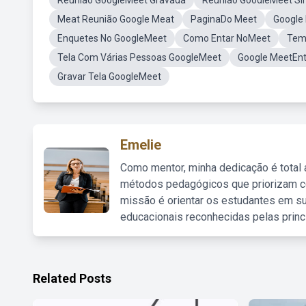
Reunião GoogleMeet Gravada
Reunião GoodleMeet Si
Meat Reunião Google Meat
PaginaDo Meet
Google 
Enquetes No GoogleMeet
Como Entar NoMeet
Tem
Tela Com Várias Pessoas GoogleMeet
Google MeetEnt
Gravar Tela GoogleMeet
Emelie
Como mentor, minha dedicação é total
métodos pedagógicos que priorizam co
missão é orientar os estudantes em su
educacionais reconhecidas pelas princ
Related Posts