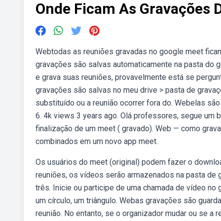
Onde Ficam As Gravações 
Webtodas as reuniões gravadas no google meet ficam
gravações são salvas automaticamente na pasta do g
e grava suas reuniões, provavelmente está se perg
gravações são salvas no meu drive > pasta de gravaç
substituído ou a reunião ocorrer fora do. Webelas sã
6. 4k views 3 years ago. Olá professores, segue um b
finalização de um meet ( gravado). Web — como grav
combinados em um novo app meet.
Os usuários do meet (original) podem fazer o downl
reuniões, os vídeos serão armazenados na pasta de g
três. Inicie ou participe de uma chamada de vídeo no 
um círculo, um triângulo. Webas gravações são guar
reunião. No entanto, se o organizador mudar ou se a r