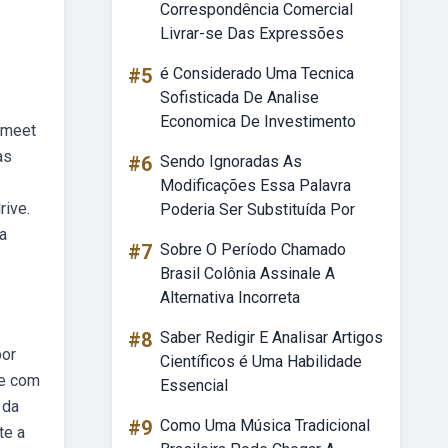
Correspondência Comercial
Livrar-se Das Expressões
#5
é Considerado Uma Tecnica
Sofisticada De Analise
s
Economica De Investimento
 meet
as
#6
Sendo Ignoradas As
Modificações Essa Palavra
rive.
Poderia Ser Substituída Por
a
#7
Sobre O Período Chamado
Brasil Colônia Assinale A
Alternativa Incorreta
#8
Saber Redigir E Analisar Artigos
por
Científicos é Uma Habilidade
ne com
Essencial
 da
#9
Como Uma Música Tradicional
te a