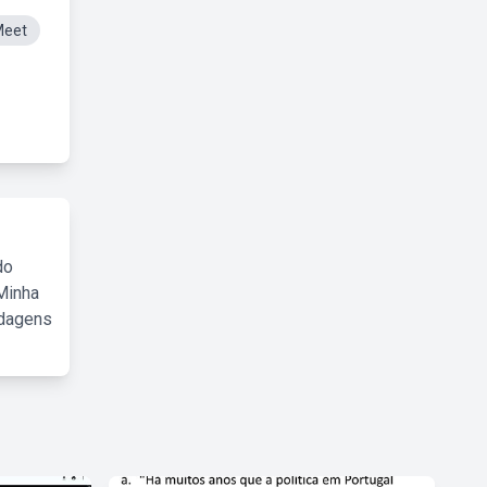
Meet
do
Minha
rdagens