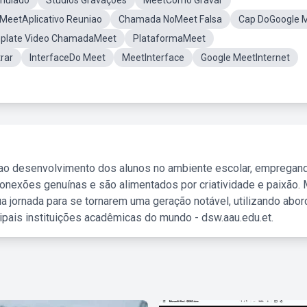
mulado
Studios Gravaçoes
MeetComo Gravar
MeetAplicativo Reuniao
Chamada NoMeet Falsa
Cap DoGoogle 
plate Video ChamadaMeet
PlataformaMeet
rar
InterfaceDo Meet
MeetInterface
Google MeetInternet
 ao desenvolvimento dos alunos no ambiente escolar, empregan
nexões genuínas e são alimentados por criatividade e paixão. 
a jornada para se tornarem uma geração notável, utilizando abo
ipais instituições acadêmicas do mundo - dsw.aau.edu.et.