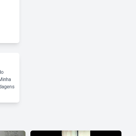
do
Minha
rdagens