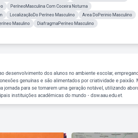
eo
PeríneoMasculina Com Coceira Noturna
em
LocalizaçãoDo Períneo Masculino
Area DoPerinio Masculino
eríneo Masulino
DiafragmaPeríneo Masculino
 ao desenvolvimento dos alunos no ambiente escolar, empregan
nexões genuínas e são alimentados por criatividade e paixão. 
a jornada para se tornarem uma geração notável, utilizando abo
ipais instituições acadêmicas do mundo - dsw.aau.edu.et.