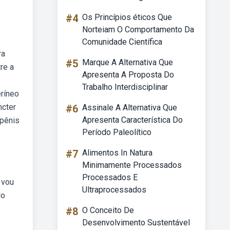
#4
Os Princípios éticos Que
Norteiam O Comportamento Da
Comunidade Científica
ra
#5
Marque A Alternativa Que
re a
Apresenta A Proposta Do
Trabalho Interdisciplinar
eríneo
ncter
#6
Assinale A Alternativa Que
Apresenta Característica Do
 pênis
Período Paleolítico
#7
Alimentos In Natura
Minimamente Processados
Processados E
 vou
Ultraprocessados
do
#8
O Conceito De
Desenvolvimento Sustentável