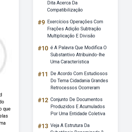
Dita Acerca Da
Compatibilização
#9
Exercícios Operações Com
Frações Adição Subtração
Multiplicação E Divisão
#10
é A Palavra Que Modifica O
Substantivo Atribuindo-lhe
Uma Característica
#11
De Acordo Com Estudiosos
Do Tema Cidadania Grandes
Retrocessos Ocorreram
d
#12
Conjunto De Documentos
 do
Produzidos E Acumulados
ão que
Por Uma Entidade Coletiva
elas
uma
#13
Veja A Estrutura Da