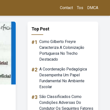
Contact
Tos
DMCA
Top Post
#1
Como Gilberto Freyre
Caracteriza A Colonização
Portuguesa No Trecho
Destacado
#2
A Coordenação Pedagógica
Desempenha Um Papel
Fundamental No Ambiente
Escolar
#3
São Classificados Como
Condições Adversas Do
Condutor Os Seguintes Fatores