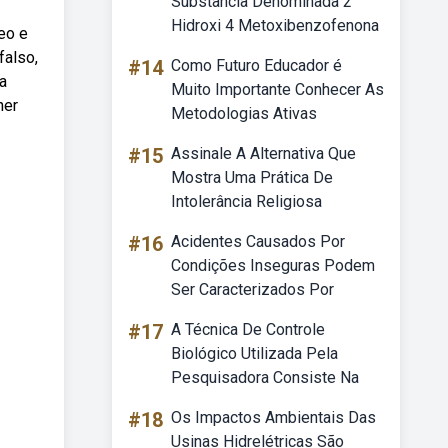
Substância Denominada 2
Hidroxi 4 Metoxibenzofenona
eo e
falso,
#14
Como Futuro Educador é
a
Muito Importante Conhecer As
her
Metodologias Ativas
#15
Assinale A Alternativa Que
Mostra Uma Prática De
Intolerância Religiosa
#16
Acidentes Causados Por
Condições Inseguras Podem
Ser Caracterizados Por
#17
A Técnica De Controle
Biológico Utilizada Pela
Pesquisadora Consiste Na
#18
Os Impactos Ambientais Das
Usinas Hidrelétricas São