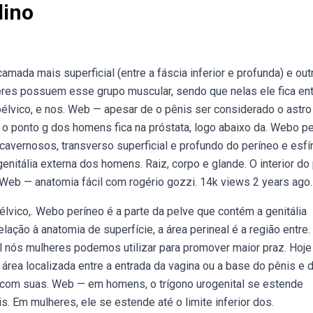
lino
ada mais superficial (entre a fáscia inferior e profunda) e out
res possuem esse grupo muscular, sendo que nelas ele fica ent
élvico, e nos. Web — apesar de o pênis ser considerado o astro
, o ponto g dos homens fica na próstata, logo abaixo da. Webo p
vernosos, transverso superficial e profundo do períneo e esfí
nitália externa dos homens. Raiz, corpo e glande. O interior do
. Web — anatomia fácil com rogério gozzi. 14k views 2 years ago.
ico,. Webo períneo é a parte da pelve que contém a genitália
elação à anatomia de superfície, a área perineal é a região entre.
 nós mulheres podemos utilizar para promover maior praz. Hoje
 área localizada entre a entrada da vagina ou a base do pênis e 
 com suas. Web — em homens, o trígono urogenital se estende
is. Em mulheres, ele se estende até o limite inferior dos.