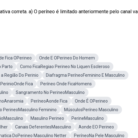
tiva correta. a) O períneo é limitado anteriormente pelo canal va
e Fica OPerineo
Onde E OPerineo Do Homem
o Parto
Como FicaRegiao Perineo No Liquen Escleroso
a Região Do Perinio
Diafragma PeríneoFeminino E Masculino
PerinioOnde Fica
Períneo Onde FicaHomens
lino
Sangramento No PerineoMasculino
inoAnaromia
PeríneoAonde Fica
Onde É OPerineo
mo PerineoMasculino Feminino
MúsculosPeríneo Masculino
nioMasculino
Masulino Perineo
PerineMasculino
lher
Canais DeferentesMasculino
Aonde EO Perineo
atica DoPerineo Masculino Netter
PeríneoNa Pele Masculino