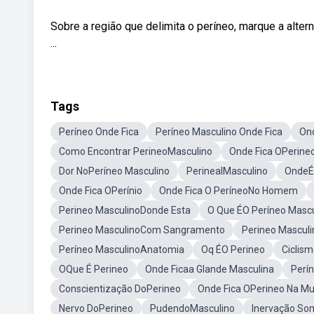
Sobre a região que delimita o períneo, marque a alterna
...
Tags
Períneo Onde Fica
Períneo Masculino Onde Fica
Ond
Como Encontrar PerineoMasculino
Onde Fica OPerine
Dor NoPeríneo Masculino
PerinealMasculino
OndeÉ 
Onde Fica OPerínio
Onde Fica O PeríneoNo Homem
Perineo MasculinoDonde Esta
O Que ÉO Períneo Mascu
Perineo MasculinoCom Sangramento
Perineo Mascul
Períneo MasculinoAnatomia
Oq ÉO Perineo
Ciclis
OQue É Perineo
Onde Ficaa Glande Masculina
Perí
Conscientização DoPerineo
Onde Fica OPerineo Na Mu
Nervo DoPerineo
PudendoMasculino
Inervação Som