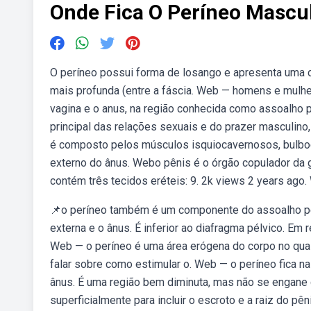
Onde Fica O Períneo Mascu
O períneo possui forma de losango e apresenta uma cam
mais profunda (entre a fáscia. Web — homens e mulhe
vagina e o anus, na região conhecida como assoalho p
principal das relações sexuais e do prazer masculino
é composto pelos músculos isquiocavernosos, bulboca
externo do ânus. Webo pênis é o órgão copulador da ge
contém três tecidos eréteis: 9. 2k views 2 years ago
📌o períneo também é um componente do assoalho pélv
externa e o ânus. É inferior ao diafragma pélvico. Em r
Web — o períneo é uma área erógena do corpo no qual
falar sobre como estimular o. Web — o períneo fica na
ânus. É uma região bem diminuta, mas não se engane
superficialmente para incluir o escroto e a raiz do pên