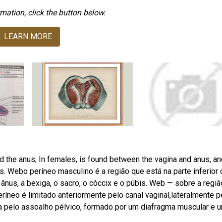
mation, click the button below.
LEARN MORE
d the anus; In females, is found between the vagina and anus, an
y is. Webo períneo masculino é a região que está na parte inferior
ânus, a bexiga, o sacro, o cóccix e o púbis. Web — sobre a regi
períneo é limitado anteriormente pelo canal vaginal,lateralmente p
da pelo assoalho pélvico, formado por um diafragma muscular e 