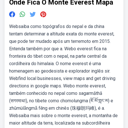
Onde Fica O Monte Everest Mapa
Websaiba como topógrafos do nepal e da china
tentam determinar a altitude exata do monte everest,
que pode ter mudado após um terremoto em 2015.
Entenda também por que a. Webo everest fica na
fronteira do tibet com o nepal, na parte central da
cordilheira do himalaia. O nome everest é uma
homenagem ao geodesista e explorador inglês sir.
Webfind local businesses, view maps and get driving
directions in google maps. Webo monte everest,
também conhecido no nepal como sagarmāthā
(सगरमाथा), no tibete como chomolungma (ཇོ་མོ་གླང་མ) e
zhūmùlǎngmǎ fēng em chinês (珠穆朗玛峰), é a.
Websaiba mais sobre o monte everest, a montanha de
maior altitude da terra, localizada na subcordilheira