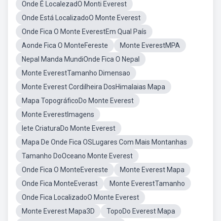
Onde É LocalezadO Monti Everest
Onde Está LocalizadoO Monte Everest
Onde Fica O Monte EverestEm Qual País
Aonde Fica O MonteFereste
Monte EverestMPA
Nepal Manda MundiOnde Fica O Nepal
Monte EverestTamanho Dimensao
Monte Everest Cordilheira DosHimalaias Mapa
Mapa TopográficoDo Monte Everest
Monte EverestImagens
Iete CriaturaDo Monte Everest
Mapa De Onde Fica OSLugares Com Mais Montanhas
Tamanho DoOceano Monte Everest
Onde Fica O MonteEvereste
Monte Everest Mapa
Onde Fica MonteEverast
Monte EverestTamanho
Onde Fica LocalizadoO Monte Everest
Monte Everest Mapa3D
TopoDo Everest Mapa