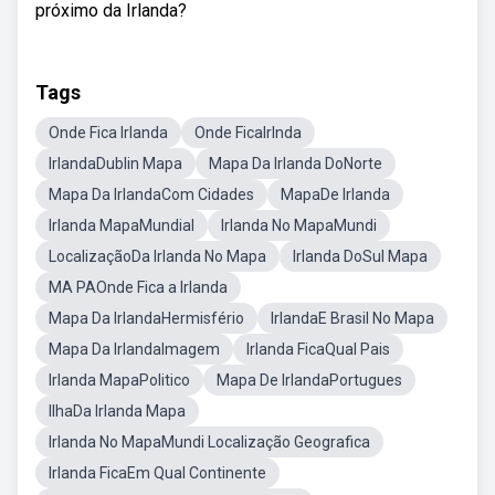
próximo da Irlanda?
Tags
Onde Fica Irlanda
Onde FicaIrlnda
IrlandaDublin Mapa
Mapa Da Irlanda DoNorte
Mapa Da IrlandaCom Cidades
MapaDe Irlanda
Irlanda MapaMundial
Irlanda No MapaMundi
LocalizaçãoDa Irlanda No Mapa
Irlanda DoSul Mapa
MA PAOnde Fica a Irlanda
Mapa Da IrlandaHermisfério
IrlandaE Brasil No Mapa
Mapa Da IrlandaImagem
Irlanda FicaQual Pais
Irlanda MapaPolitico
Mapa De IrlandaPortugues
IlhaDa Irlanda Mapa
Irlanda No MapaMundi Localização Geografica
Irlanda FicaEm Qual Continente