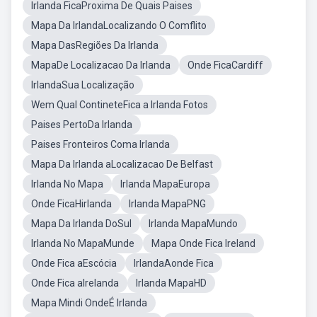
Irlanda FicaProxima De Quais Paises
Mapa Da IrlandaLocalizando O Comflito
Mapa DasRegiões Da Irlanda
MapaDe Localizacao Da Irlanda
Onde FicaCardiff
IrlandaSua Localização
Wem Qual ContineteFica a Irlanda Fotos
Paises PertoDa Irlanda
Paises Fronteiros Coma Irlanda
Mapa Da Irlanda aLocalizacao De Belfast
Irlanda No Mapa
Irlanda MapaEuropa
Onde FicaHirlanda
Irlanda MapaPNG
Mapa Da Irlanda DoSul
Irlanda MapaMundo
Irlanda No MapaMunde
Mapa Onde Fica Ireland
Onde Fica aEscócia
IrlandaAonde Fica
Onde Fica aIrelanda
Irlanda MapaHD
Mapa Mindi OndeÉ Irlanda