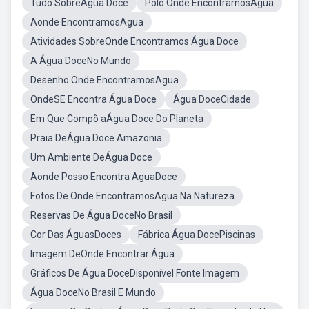
Tudo SobreÁgua Doce
Polo Onde EncontramosAgua
Aonde EncontramosAgua
Atividades SobreOnde Encontramos Água Doce
A Água DoceNo Mundo
Desenho Onde EncontramosAgua
OndeSE Encontra Água Doce
Água DoceCidade
Em Que Compõ aÁgua Doce Do Planeta
Praia DeÁgua Doce Amazonia
Um Ambiente DeÁgua Doce
Aonde Posso Encontra AguaDoce
Fotos De Onde EncontramosAgua Na Natureza
Reservas De Água DoceNo Brasil
Cor Das ÁguasDoces
Fábrica Água DocePiscinas
Imagem DeOnde Encontrar Água
Gráficos De Água DoceDisponível Fonte Imagem
Água DoceNo Brasil E Mundo