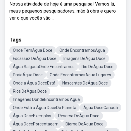
Nossa atividade de hoje é uma pesquisa! Vamos lá,
meus pequenos pesquisadores, mão à obra e quero
ver o que vocês vão ...
Tags
Onde TemÁgua Doce
Onde EncontramosAgua
Escassez DeÁgua Doce
Imagens DeÁgua Doce
Água SalgadaOnde Encontramos
Rio DeÁgua Doce
PraiaÁgua Doce
Onde EncontramosAgua Lugares
Onde a Água DoceEstá
Nascentes DeÁgua Doce
Rios DeÁgua Doce
Imagenes DondeEncontramos Agua
Onde Está a Água DoceDo Planeta
Água DoceCanadá
Água DoceExemplos
Reserva DeÁgua Doce
Água DocePorcentagem
Bioma DeÁgua Doce