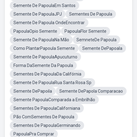
Semente De PapoulaEm Santos
Semente De PapoulaJPJ
Sementes De Papoula
Semente De Papoula OndeEncontrar
PapoulaOpio Semente
PapoulaFlor Semente
Semente De PapoulaNa Mão
SemneteDe Papoula
Como PlantarPapoula Semente
Semente DePapoala
Semente De PapoulaApucuturno
Forma DaSemente Da Papoula
Sementes De PapoulaDa Califórnia
Semente De PapoulaRua Santa Rosa Sp
Semente DePapoila
Semente DePapola Comparacao
Semente PapoulaComparada a Embrilhão
Sementes De PapoulaCaliforniana
Pão ComSementes De Papoula
Sementes De PapoulaGerminando
PapoulaPra Comprar