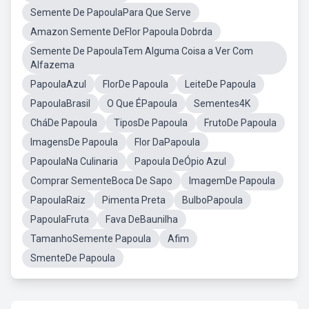
Semente De PapoulaPara Que Serve
Amazon Semente DeFlor Papoula Dobrda
Semente De PapoulaTem Alguma Coisa a Ver Com
Alfazema
PapoulaAzul
FlorDe Papoula
LeiteDe Papoula
PapoulaBrasil
O Que ÉPapoula
Sementes4K
CháDe Papoula
TiposDe Papoula
FrutoDe Papoula
ImagensDe Papoula
Flor DaPapoula
PapoulaNa Culinaria
Papoula DeÓpio Azul
Comprar SementeBoca De Sapo
ImagemDe Papoula
PapoulaRaiz
Pimenta Preta
BulboPapoula
PapoulaFruta
Fava DeBaunilha
TamanhoSemente Papoula
Afim
SmenteDe Papoula