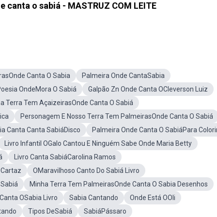
de canta o sabiá - MASTRUZ COM LEITE
rasOnde Canta O Sabia
Palmeira Onde CantaSabia
Poesia OndeMora O Sabiá
Galpão Zn Onde Canta OCleverson Luiz
a Terra Tem AçaizeirasOnde Canta O Sabiá
ica
Personagem E Nosso Terra Tem PalmeirasOnde Canta O Sabiá
ia Canta Canta SabiáDisco
Palmeira Onde Canta O SabiáPara Colori
Livro Infantil OGalo Cantou E Ninguém Sabe Onde Maria Betty
á
Livro Canta SabiáCarolina Ramos
 Cartaz
OMaravilhoso Canto Do Sabiá Livro
 Sabiá
Minha Terra Tem PalmeirasOnde Canta O Sabia Desenhos
Canta OSabia Livro
Sabia Cantando
Onde Está OOli
ntando
Tipos DeSabiá
SabiáPássaro