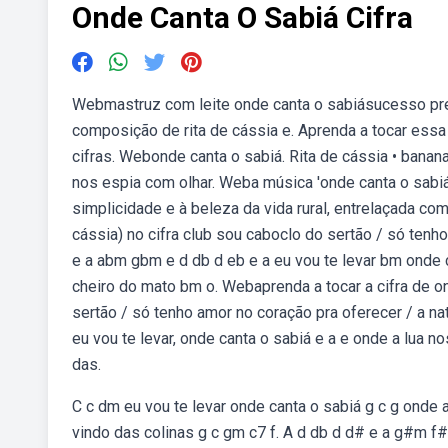
Onde Canta O Sabiá Cifra
Webmastruz com leite onde canta o sabiásucesso pr
composição de rita de cássia e. Aprenda a tocar essa
cifras. Webonde canta o sabiá. Rita de cássia • banana
nos espia com olhar. Weba música 'onde canta o sabiá
simplicidade e à beleza da vida rural, entrelaçada com
cássia) no cifra club sou caboclo do sertão / só tenh
e a abm gbm e d db d eb e a eu vou te levar bm onde 
cheiro do mato bm o. Webaprenda a tocar a cifra de on
sertão / só tenho amor no coração pra oferecer / a na
eu vou te levar, onde canta o sabiá e a e onde a lua 
das.
C c dm eu vou te levar onde canta o sabiá g c g onde
vindo das colinas g c gm c7 f. A d db d d# e a g#m f#