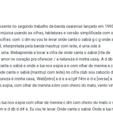
esente no segundo trabalho da banda cearense lançado em 1993
 música usando as cifras, tablaturas e versão simplificada com 
cifras. com. c dm eu vou te levar onde canta o sabiá g c g onde a
', interpretada pela banda mastruz com leite, é uma ode à
 uma. Webaprenda a tocar a cifra de onde canta o sabiá (rita de
o amor no coração pra oferecer / a natureza é minha casa,. A d db
canta o sabiá e onde a lua nos espia a e com olhar de menina a 
de canta o sabiá (mastruz com leite) no cifra club sou caboclo 
tureza é minha casa,. Web[intro] a d e a e/g# f#m e d e [verse] 
nos espia, com olhar de menina a bm com cheiro do mato, vento vi
 a lua nos espia com olhar de menina c dm com cheiro do mato o 
m e d db d d# e. Eu vou te levar. Onde canta o sabiá. Onde a lua