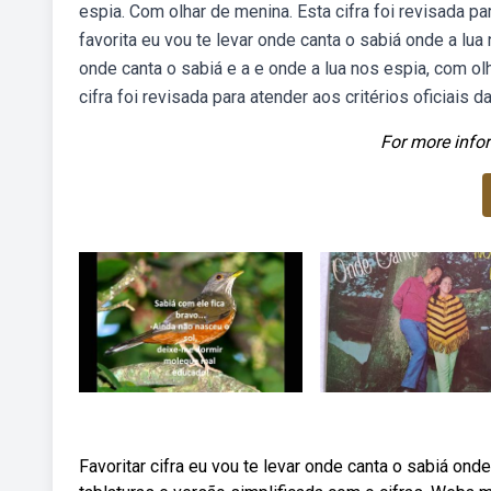
espia. Com olhar de menina. Esta cifra foi revisada pa
favorita eu vou te levar onde canta o sabiá onde a lua
onde canta o sabiá e a e onde a lua nos espia, com ol
cifra foi revisada para atender aos critérios oficiais 
For more infor
Favoritar cifra eu vou te levar onde canta o sabiá ond