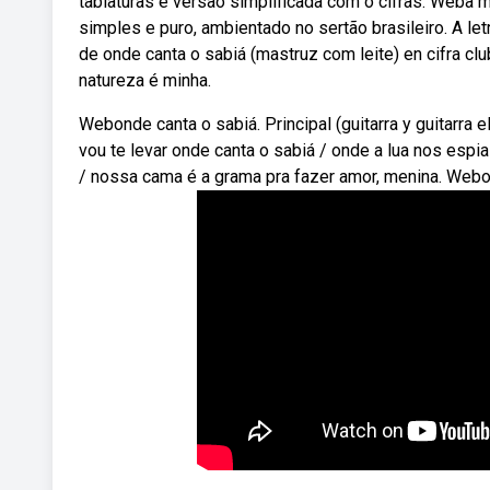
tablaturas e versão simplificada com o cifras. Weba m
simples e puro, ambientado no sertão brasileiro. A le
de onde canta o sabiá (mastruz com leite) en cifra cl
natureza é minha.
Webonde canta o sabiá. Principal (guitarra y guitarra 
vou te levar onde canta o sabiá / onde a lua nos espi
/ nossa cama é a grama pra fazer amor, menina. Webo