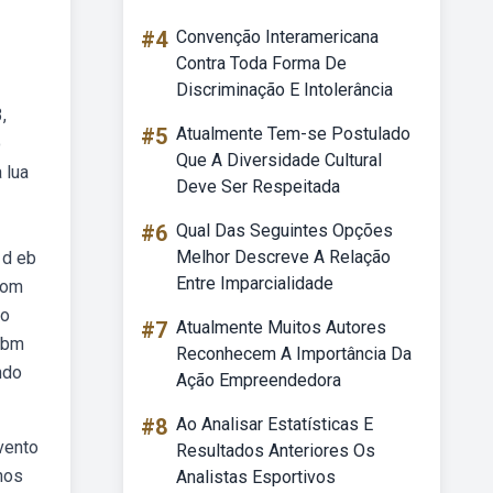
#4
Convenção Interamericana
Contra Toda Forma De
Discriminação E Intolerância
,
#5
Atualmente Tem-se Postulado
o
Que A Diversidade Cultural
 lua
Deve Ser Respeitada
#6
Qual Das Seguintes Opções
Melhor Descreve A Relação
 d eb
Entre Imparcialidade
com
do
#7
Atualmente Muitos Autores
a bm
Reconhecem A Importância Da
ndo
Ação Empreendedora
#8
Ao Analisar Estatísticas E
vento
Resultados Anteriores Os
 nos
Analistas Esportivos