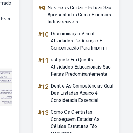
ifrado
#9
Nos Eixos Cuidar E Educar São
,
Apresentados Como Binômios
 Esta
Indissociáveis
#10
Discriminação Visual
Atividades De Atenção E
Concentração Para Imprimir
#11
é Aquele Em Que As
Atividades Educacionais Sao
Feitas Predominantemente
#12
Dentre As Competências Qual
Das Listadas Abaixo é
Considerada Essencial
#13
Como Os Cientistas
Conseguem Estudar As
Células Estruturas Tão