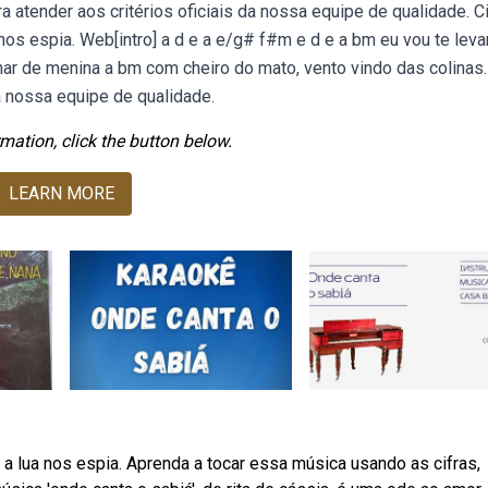
ra atender aos critérios oficiais da nossa equipe de qualidade. C
 nos espia. Web[intro] a d e a e/g# f#m e d e a bm eu vou te levar
har de menina a bm com cheiro do mato, vento vindo das colinas.
da nossa equipe de qualidade.
mation, click the button below.
LEARN MORE
e a lua nos espia. Aprenda a tocar essa música usando as cifras,