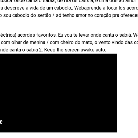
úsica 'onde canta o sabiá', de rita de cássia, é uma ode ao amor
tra descreve a vida de um caboclo,. Webaprende a tocar los acor
ub sou caboclo do sertão / só tenho amor no coração pra oferecer
eléctrica) acordes favoritos. Eu vou te levar onde canta o sabiá. 
a com olhar de menina / com cheiro do mato, o vento vindo das c
nde canta o sabiá 2. Keep the screen awake auto.