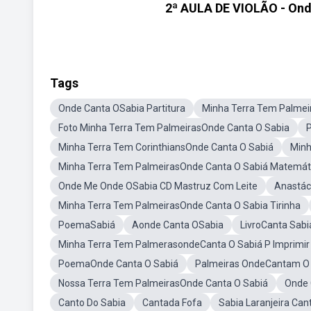
2ª AULA DE VIOLÃO - On
Tags
Onde Canta OSabia Partitura
Minha Terra Tem Palmei
Foto Minha Terra Tem PalmeirasOnde Canta O Sabia
Minha Terra Tem CorinthiansOnde Canta O Sabiá
Minh
Minha Terra Tem PalmeirasOnde Canta O Sabiá Matemát
Onde Me Onde OSabia CD Mastruz Com Leite
Anastác
Minha Terra Tem PalmeirasOnde Canta O Sabia Tirinha
PoemaSabiá
Aonde Canta OSabia
LivroCanta Sabi
Minha Terra Tem PalmerasondeCanta O Sabiá P Imprimir
PoemaOnde Canta O Sabiá
Palmeiras OndeCantam O
Nossa Terra Tem PalmeirasOnde Canta O Sabiá
Onde 
Canto Do Sabia
Cantada Fofa
Sabia Laranjeira Ca