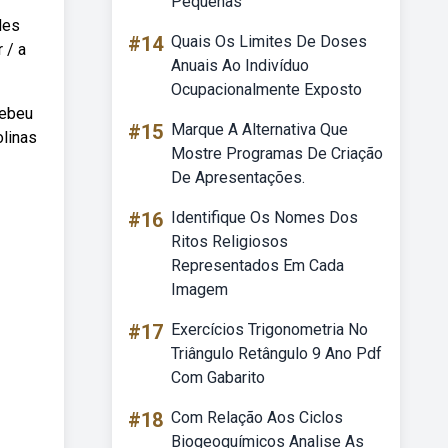
Pequenas
des
#14
Quais Os Limites De Doses
 / a
Anuais Ao Indivíduo
Ocupacionalmente Exposto
Webeu
#15
Marque A Alternativa Que
olinas
Mostre Programas De Criação
De Apresentações.
#16
Identifique Os Nomes Dos
Ritos Religiosos
Representados Em Cada
Imagem
#17
Exercícios Trigonometria No
Triângulo Retângulo 9 Ano Pdf
Com Gabarito
#18
Com Relação Aos Ciclos
Biogeoquímicos Analise As