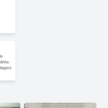
do
Minha
rdagens