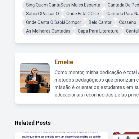
Sing Quem CantaSeus Males Espanta
Cantada De Ped
Sabia OPassar O
Onde Está OOllie
Cantada Para N
Onde Canta O SabiáCompor
Belo Cantor
Cosseno
As Melhores Cantadas
Capa Para Literatura
Canta
Emelie
Como mentor, minha dedicação é total
métodos pedagógicos que priorizam co
missão é orientar os estudantes em su
educacionais reconhecidas pelas princ
Related Posts