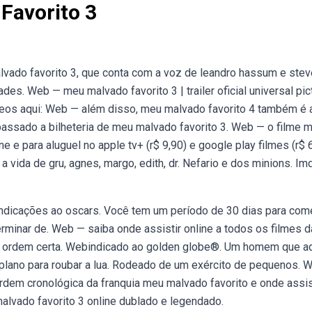
Favorito 3
vado favorito 3, que conta com a voz de leandro hassum e stev
ades. Web — meu malvado favorito 3 | trailer oficial universal pic
vídeos aqui: Web — além disso, meu malvado favorito 4 também é 
apassado a bilheteria de meu malvado favorito 3. Web — o filme 
e e para aluguel no apple tv+ (r$ 9,90) e google play filmes (r$ 6
a vida de gru, agnes, margo, edith, dr. Nefario e dos minions. Im
 indicações ao oscars. Você tem um período de 30 dias para com
terminar de. Web — saiba onde assistir online a todos os filmes d
l a ordem certa. Webindicado ao golden globe®. Um homem que a
m plano para roubar a lua. Rodeado de um exército de pequenos. 
rdem cronológica da franquia meu malvado favorito e onde assis
lvado favorito 3 online dublado e legendado.