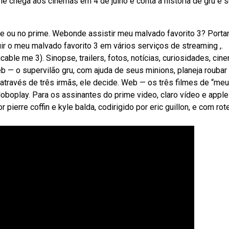
me chega aos cinemas em 4 de julho e conta a história de gru e 
ine ou no prime. Webonde assistir meu malvado favorito 3? Portan
ir o meu malvado favorito 3 em vários serviços de streaming ,.
ble me 3). Sinopse, trailers, fotos, notícias, curiosidades, cin
 — o supervilão gru, com ajuda de seus minions, planeja roubar a
 através de três irmãs, ele decide. Web — os três filmes de “meu
oboplay. Para os assinantes do prime video, claro vídeo e apple 
pierre coffin e kyle balda, codirigido por eric guillon, e com rot