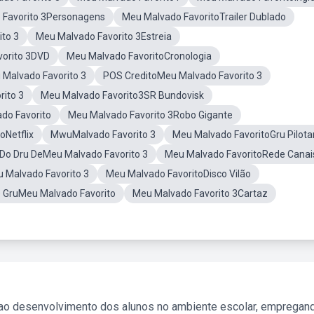
 Favorito 3Personagens
Meu Malvado FavoritoTrailer Dublado
to 3
Meu Malvado Favorito 3Estreia
vorito 3DVD
Meu Malvado FavoritoCronologia
Malvado Favorito 3
POS CreditoMeu Malvado Favorito 3
rito 3
Meu Malvado Favorito3SR Bundovisk
do Favorito
Meu Malvado Favorito 3Robo Gigante
oNetflix
MwuMalvado Favorito 3
Meu Malvado FavoritoGru Pilot
Do Dru DeMeu Malvado Favorito 3
Meu Malvado FavoritoRede Canai
 Malvado Favorito 3
Meu Malvado FavoritoDisco Vilão
O GruMeu Malvado Favorito
Meu Malvado Favorito 3Cartaz
 ao desenvolvimento dos alunos no ambiente escolar, empregan