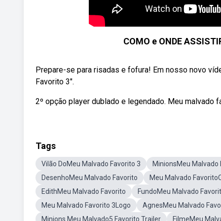
COMO e ONDE ASSISTI
Prepare-se para risadas e fofura! Em nosso novo ví
Favorito 3".
2º opção player dublado e legendado. Meu malvado fav
Tags
Vilão DoMeu Malvado Favorito 3
MinionsMeu Malvado F
DesenhoMeu Malvado Favorito
Meu Malvado Favorito
EdithMeu Malvado Favorito
FundoMeu Malvado Favori
Meu Malvado Favorito 3Logo
AgnesMeu Malvado Favor
Minions Meu Malvado5 Favorito Trailer
FilmeMeu Malva