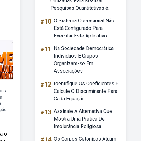
Utilizadas Para Realizar
Pesquisas Quantitativas é:
#10
O Sistema Operacional Não
Está Configurado Para
Executar Este Aplicativo
#11
Na Sociedade Democrática
Indivíduos E Grupos
Organizam-se Em
Associações
#12
Identifique Os Coeficientes E
ons
Calcule O Discriminante Para
ca
Cada Equação
a
ção
#13
Assinale A Alternativa Que
Mostra Uma Prática De
Intolerância Religiosa
laro
#14
Os Corpos Cetonicos Atuam