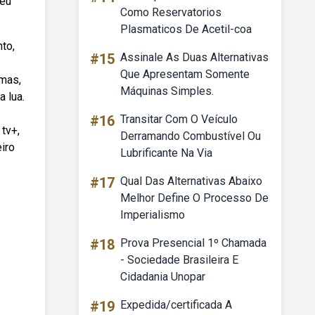
seu
Como Reservatorios
Plasmaticos De Acetil-coa
to,
#15
Assinale As Duas Alternativas
Que Apresentam Somente
emas,
Máquinas Simples.
 lua.
#16
Transitar Com O Veículo
tv+,
Derramando Combustível Ou
eiro
Lubrificante Na Via
#17
Qual Das Alternativas Abaixo
Melhor Define O Processo De
Imperialismo
#18
Prova Presencial 1º Chamada
- Sociedade Brasileira E
Cidadania Unopar
#19
Expedida/certificada A