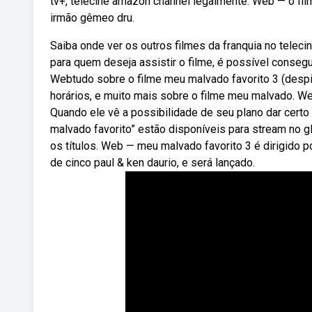
tv+, telecine amazon channel legalmente. Web — o fil
irmão gêmeo dru.
Saiba onde ver os outros filmes da franquia no telec
para quem deseja assistir o filme, é possível consegu
Webtudo sobre o filme meu malvado favorito 3 (despica
horários, e muito mais sobre o filme meu malvado. Web
Quando ele vê a possibilidade de seu plano dar certo
malvado favorito” estão disponíveis para stream no gl
os títulos. Web — meu malvado favorito 3 é dirigido por 
de cinco paul & ken daurio, e será lançado.