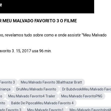
R MEU MALVADO FAVORITO 3 O FILME
deo, revelamos tudo sobre como e onde assistir "Meu Malvado
orito 3. 15, 2017 usa 96 min.
avorito 3
Meu Malvado Favorito 3Balthazar Bratt
Criança
DruMeu Malvado Favorito
Dr BubdvoskiMeu Malvado Favo
to
Meu Malvado Favorito4 Trailer
Meu Malvado FavoritoPNG
ito
Balde De PipocaMeu Malvado Favorito 4
do Favorito 3
Meu Malvado Favorito1
Meu Malvado FavoritoIngl