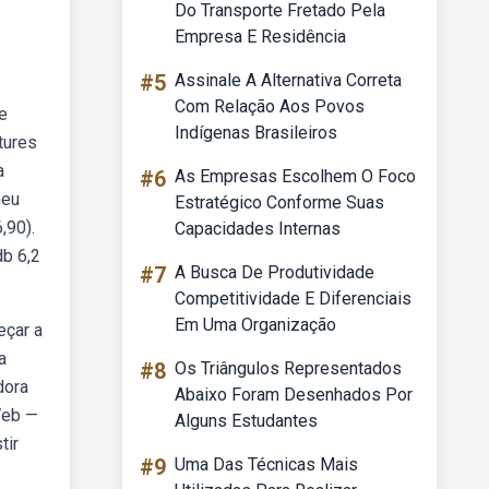
Do Transporte Fretado Pela
Empresa E Residência
#5
Assinale A Alternativa Correta
Com Relação Aos Povos
e
Indígenas Brasileiros
tures
a
#6
As Empresas Escolhem O Foco
meu
Estratégico Conforme Suas
,90).
Capacidades Internas
db 6,2
#7
A Busca De Produtividade
Competitividade E Diferenciais
Em Uma Organização
eçar a
a
#8
Os Triângulos Representados
dora
Abaixo Foram Desenhados Por
Web —
Alguns Estudantes
tir
#9
Uma Das Técnicas Mais