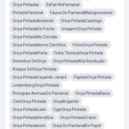
Onça Pintadas
Safari NoPantanal
PintadoPantanal
Fauna Do PantanalMatogrossense
Onça PintadaAndando
Onça PintadaCaatinga
Onça PintadaDe Frente
ImagemOnça Pintada
Onça PintadaNo Cerrado
Onça PintadaNome Científico
FotosOnça Pintada
Onça PintadaPreta
Ficha TécnicaOnça Pintada
Desenhos DeOnça
Onça PintadaAlta Resolução
Ataque DeOnça Pintada
Onça PintadaCaçando Jacaré
PapilasOnça Pintada
LindembergOnça Pintada
Principais AnimaisDo Pantanal
Onça PintadaRaiva
CieloOnça Pintada
OnçaBrigando
Onça PintadaLado
CigisOnça Pintada
Onça PintadaHeraltica
Onça PintadaCranio
Onça PintadaIconi
Onça Do PantanalDe Papel