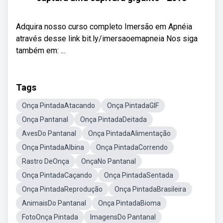
Adquira nosso curso completo Imersão em Apnéia
através desse link bit.ly/imersaoemapneia Nos siga
também em: ...
Tags
Onça PintadaAtacando
Onça PintadaGIF
Onça Pantanal
Onça PintadaDeitada
AvesDo Pantanal
Onça PintadaAlimentação
Onça PintadaAlbina
Onça PintadaCorrendo
Rastro DeOnça
OnçaNo Pantanal
Onça PintadaCaçando
Onça PintadaSentada
Onça PintadaReprodução
Onça PintadaBrasileira
AnimaisDo Pantanal
Onça PintadaBioma
FotoOnça Pintada
ImagensDo Pantanal