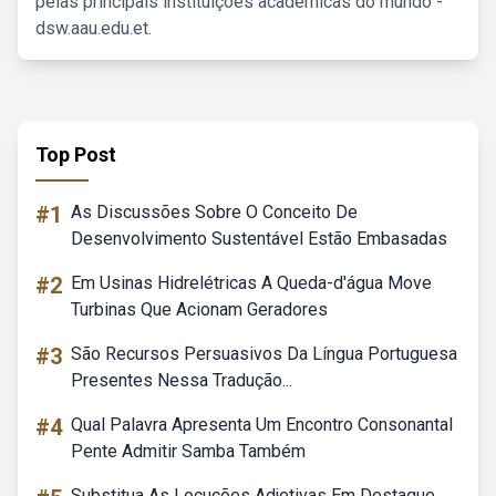
pelas principais instituições acadêmicas do mundo -
dsw.aau.edu.et.
Top Post
#1
As Discussões Sobre O Conceito De
Desenvolvimento Sustentável Estão Embasadas
#2
Em Usinas Hidrelétricas A Queda-d'água Move
Turbinas Que Acionam Geradores
#3
São Recursos Persuasivos Da Língua Portuguesa
Presentes Nessa Tradução...
#4
Qual Palavra Apresenta Um Encontro Consonantal
Pente Admitir Samba Também
Substitua As Locuções Adjetivas Em Destaque