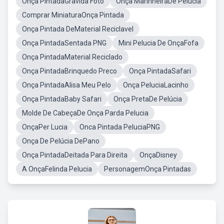
Onça PintadaGravida Foto
Onça MarinheiraDe Pelucia
Comprar MiniaturaOnça Pintada
Onça Pintada DeMaterial Reciclavel
Onça PintadaSentada PNG
Mini Pelucia De OnçaFofa
Onça PintadaMaterial Reciclado
Onça PintadaBrinquedo Preco
Onça PintadaSafari
Onça PintadaAlisa Meu Pelo
Onça PeluciaLacinho
Onça PintadaBaby Safari
Onça PretaDe Pelúcia
Molde De CabeçaDe Onça Parda Pelucia
OnçaPer Lucia
Onca Pintada PeluciaPNG
Onça De Pelúcia DePano
Onça PintadaDeitada Para Direita
OnçaDisney
A OnçaFelinda Pelucia
PersonagemOnça Pintadas