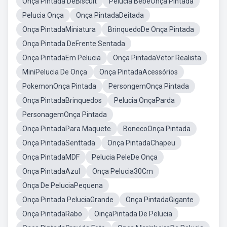
Onça Pintada DeBiscuit
Pelúcia BebeOnça Pintada
Pelucia Onça
Onça PintadaDeitada
Onça PintadaMiniatura
BrinquedoDe Onça Pintada
Onça Pintada DeFrente Sentada
Onça PintadaEm Pelucia
Onça PintadaVetor Realista
MiniPelucia De Onça
Onça PintadaAcessórios
PokemonOnça Pintada
PersongemOnça Pintada
Onça PintadaBrinquedos
Pelucia OnçaParda
PersonagemOnça Pintada
Onça PintadaPara Maquete
BonecoOnça Pintada
Onça PintadaSenttada
Onça PintadaChapeu
Onça PintadaMDF
Pelucia PeleDe Onça
Onça PintadaAzul
Onça Pelucia30Cm
Onça De PeluciaPequena
Onça Pintada PeluciaGrande
Onça PintadaGigante
Onça PintadaRabo
OinçaPintada De Pelucia