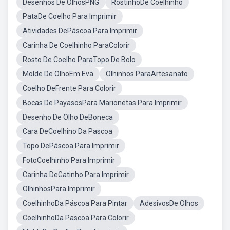
Desenhos De OlhosPNG
RostinhoDe Coelhinho
PataDe Coelho Para Imprimir
Atividades DePáscoa Para Imprimir
Carinha De Coelhinho ParaColorir
Rosto De Coelho ParaTopo De Bolo
Molde De OlhoEm Eva
Olhinhos ParaArtesanato
Coelho DeFrente Para Colorir
Bocas De PayasosPara Marionetas Para Imprimir
Desenho De Olho DeBoneca
Cara DeCoelhino Da Pascoa
Topo DePáscoa Para Imprimir
FotoCoelhinho Para Imprimir
Carinha DeGatinho Para Imprimir
OlhinhosPara Imprimir
CoelhinhoDa Páscoa Para Pintar
AdesivosDe Olhos
CoelhinhoDa Pascoa Para Colorir