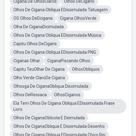
Cigana De OlhosClaros
Olhos DeCigano
Olhos De Cigana Oblíqua EDissimulada Tatuagem
OS Olhos DeDcigana
Cigana OlhosVerde
Olha De CiganaDicimulada
Olhos De Cigana Oblíqua EDissimulada Música
Capitu Olhos DeCigans
Olhos De Cigana Oblíqua EDissimulada PNG
Ciganas Olhar
CiganaPiscando Olhos
Capitu TeuOlhar De Cigana
OlhosOblíquos
Olho Verde ClaroDe Cigana
Olhosga De CiganaObliqua Discimulada
Olhos DeRessaca
OlhosCiganos
Ela Tem Olhos De Cigana Oblíqua EDissimulada Frase
Livro
Olhos De CiganaOblicola E Deimulada
Olhos De CiganaObliqua E Dissimulada Desenho
Olhos De Cigana Obliqua EDissimulada Chico Rei