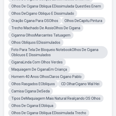
Olhos De Cigana Obliqua EDissimulada Questões Enem
Olhos DeCigano Obliquo E Dissimulado
Oração Cgana Para OSOlhos
Olhos DeCapitu Pintura
Trecho Machado De AssisOlhos De Cigana
Ciganna OlhosMarcantes Tatuagem
Olhos Oblíquos EDissimulados
Foto Para Tela De Bloqueio NotebookOlhos De Cigana
Oblicuos E Dissimulados
CiganaLinda Com Olhos Verdes
Maquiagem De CiganaEm Criança
Homem 40 Anos OlhosClaros Cigano Pablo
Olhos Rasgados EOblíquos
CD OlharCigano Wal Hei
Camisa Cigana DeSeda
Tipos DeMaquiagem Mais Natural Realçando OS Olhos
Olhos De Cigana EObliqua
Olhos De Cigana Oblíqua EDissimulada Trecho