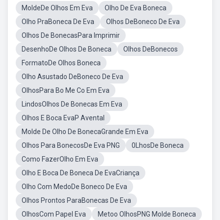
MoldeDe Olhos Em Eva
Olho De Eva Boneca
Olho PraBoneca De Eva
Olhos DeBoneco De Eva
Olhos De BonecasPara Imprimir
DesenhoDe Olhos De Boneca
Olhos DeBonecos
FormatoDe Olhos Boneca
Olho Asustado DeBoneco De Eva
OlhosPara Bo Me Co Em Eva
LindosOlhos De Bonecas Em Eva
Olhos E Boca EvaP Avental
Molde De Olho De BonecaGrande Em Eva
Olhos Para BonecosDe Eva PNG
0LhosDe Boneca
Como FazerOlho Em Eva
Olho E Boca De Boneca De EvaCriança
Olho Com MedoDe Boneco De Eva
Olhos Prontos ParaBonecas De Eva
OlhosCom Papel Eva
Metoo OlhosPNG Molde Boneca