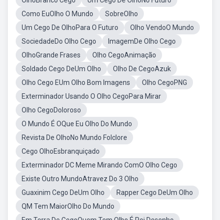
OlhoBranco Cego
Um Cego De OlhoNo Futuro
Como EuOlho O Mundo
SobreOlho
Um Cego De OlhoPara O Futuro
Olho VendoO Mundo
SociedadeDo Olho Cego
ImagemDe Olho Cego
OlhoGrande Frases
Olho CegoAnimação
Soldado Cego DeUm Olho
Olho De CegoAzuk
Olho Cego EUm Olho Bom Imagens
Olho CegoPNG
Exterminador Usando O Olho CegoPara Mirar
Olho CegoDoloroso
O Mundo É OQue Eu Olho Do Mundo
Revista De OlhoNo Mundo Folclore
Cego OlhoEsbranquiçado
Exterminador DC Meme Mirando ComO Olho Cego
Existe Outro MundoAtravez Do 3 Olho
Guaxinim Cego DeUm Olho
Rapper Cego DeUm Olho
QM Tem MaiorOlho Do Mundo