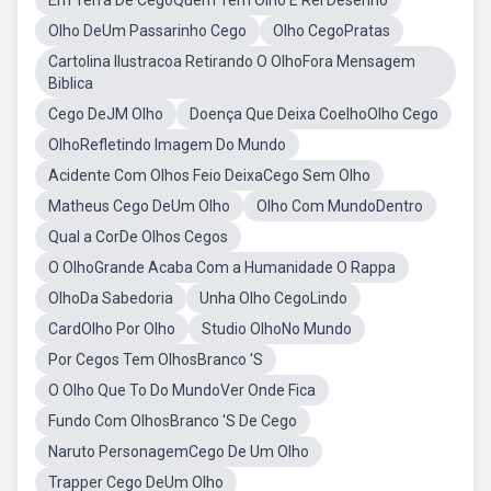
Em Terra De CegoQuem Tem Olho É Rei Desenho
Olho DeUm Passarinho Cego
Olho CegoPratas
Cartolina Ilustracoa Retirando O OlhoFora Mensagem
Biblica
Cego DeJM Olho
Doença Que Deixa CoelhoOlho Cego
OlhoRefletindo Imagem Do Mundo
Acidente Com Olhos Feio DeixaCego Sem Olho
Matheus Cego DeUm Olho
Olho Com MundoDentro
Qual a CorDe Olhos Cegos
O OlhoGrande Acaba Com a Humanidade O Rappa
OlhoDa Sabedoria
Unha Olho CegoLindo
CardOlho Por Olho
Studio OlhoNo Mundo
Por Cegos Tem OlhosBranco 'S
O Olho Que To Do MundoVer Onde Fica
Fundo Com OlhosBranco 'S De Cego
Naruto PersonagemCego De Um Olho
Trapper Cego DeUm Olho