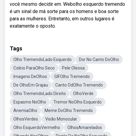
você mesmo decidir em. Webolho esquerdo tremendo
é um sinal de má sorte para os homens e boa sorte
para as mulheres. Entretanto, em outros lugares é
exatamente o oposto.
Tags
Olho TremendoLado Esquerdo
Dor No Canto DoOlho
Colirio ParaOlho Seco
Pele Oleosa
Imagens DeOlhos
GIFOlho Tremendo
De OlhoEm Grajau
Canto OdOlho Tremendo
Olho TremendoLado Direito
OlhoVerde
Espasmo NoOlho
Tremor NoOlho Esquerdo
AnemiaOlho
Meme DoOlho Tremendo
OlhosVerdes
Visão Monocular
Olho EsquerdoVermelho
OlhosAmarelados