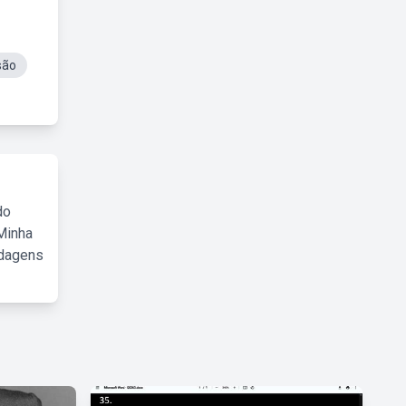
são
do
Minha
rdagens