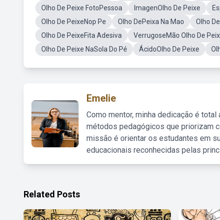
Olho De Peixe FotoPessoa
ImagenOlho De Peixe
Es
Olho De PeixeNop Pe
Olho DePeixa Na Mao
Olho De
Olho De PeixeFita Adesiva
VerrugoseMão Olho De Pei
Olho De Peixe NaSola Do Pé
ÁcidoOlho De Peixe
Ol
Emelie
Como mentor, minha dedicação é total
métodos pedagógicos que priorizam co
missão é orientar os estudantes em su
educacionais reconhecidas pelas princ
Related Posts