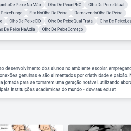
pinhoDe Peixe Na Mão
Olho De PeixePNG
Olho De PeixeRitual
 PeixeFungo
Fita NoOlho De Peixe
RemovendoOlho De Peixe
xe
Olho De PeixeCID
Olho De PeixeQual Trata
Olho De PeixeLe
ho De Peixe NaAxila
Olho De PeixeComeço
 ao desenvolvimento dos alunos no ambiente escolar, empregan
nexões genuínas e são alimentados por criatividade e paixão. 
a jornada para se tornarem uma geração notável, utilizando abo
ipais instituições acadêmicas do mundo - dsw.aau.edu.et.