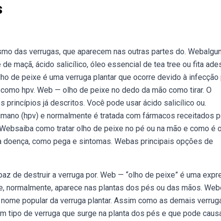
s
esmo das verrugas, que aparecem nas outras partes do. Webalgu
e maçã, ácido salicílico, óleo essencial de tea tree ou fita ade
o de peixe é uma verruga plantar que ocorre devido à infecção
 como hpv. Web — olho de peixe no dedo da mão como tirar. O
rincípios já descritos. Você pode usar ácido salicílico ou.
mano (hpv) e normalmente é tratada com fármacos receitados 
ebsaiba como tratar olho de peixe no pé ou na mão e como é 
 a doença, como pega e sintomas. Webas principais opções de
apaz de destruir a verruga por. Web — “olho de peixe” é uma exp
que, normalmente, aparece nas plantas dos pés ou das mãos. Web
o nome popular da verruga plantar. Assim como as demais verrug
um tipo de verruga que surge na planta dos pés e que pode caus