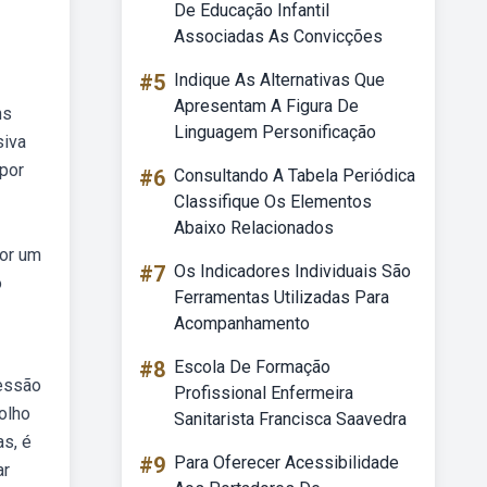
De Educação Infantil
Associadas As Convicções
#5
Indique As Alternativas Que
Apresentam A Figura De
ns
Linguagem Personificação
siva
 por
#6
Consultando A Tabela Periódica
Classifique Os Elementos
Abaixo Relacionados
por um
#7
Os Indicadores Individuais São
o
Ferramentas Utilizadas Para
Acompanhamento
#8
Escola De Formação
ressão
Profissional Enfermeira
olho
Sanitarista Francisca Saavedra
as, é
#9
Para Oferecer Acessibilidade
ar