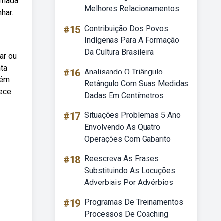
hamada
Melhores Relacionamentos
har.
#15
Contribuição Dos Povos
Indígenas Para A Formação
Da Cultura Brasileira
ar ou
nta
#16
Analisando O Triângulo
bém
Retângulo Com Suas Medidas
rece
Dadas Em Centímetros
#17
Situações Problemas 5 Ano
Envolvendo As Quatro
Operações Com Gabarito
#18
Reescreva As Frases
Substituindo As Locuções
Adverbiais Por Advérbios
#19
Programas De Treinamentos
Processos De Coaching