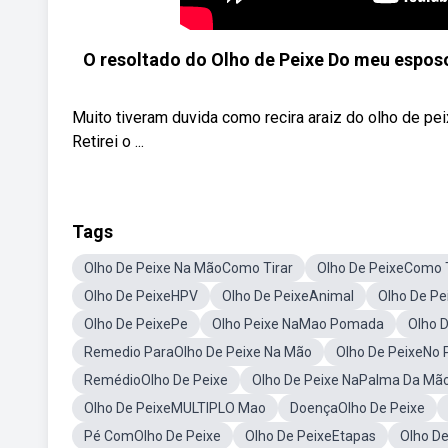
O resoltado do Olho de Peixe Do meu espos
Muito tiveram duvida como recira araiz do olho de pei
Retirei o ...
Tags
Olho De Peixe Na MãoComo Tirar
Olho De PeixeComo 
Olho De PeixeHPV
Olho De PeixeAnimal
Olho De Pe
Olho De PeixePe
Olho Peixe NaMao Pomada
Olho D
Remedio ParaOlho De Peixe Na Mão
Olho De PeixeNo 
RemédioOlho De Peixe
Olho De Peixe NaPalma Da Mã
Olho De PeixeMULTIPLO Mao
DoençaOlho De Peixe
Pé ComOlho De Peixe
Olho De PeixeEtapas
Olho D