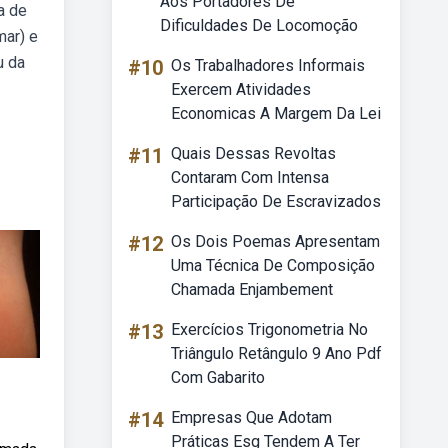
Aos Portadores De
a de
Dificuldades De Locomoção
mar) e
u da
#10
Os Trabalhadores Informais
Exercem Atividades
Economicas A Margem Da Lei
#11
Quais Dessas Revoltas
Contaram Com Intensa
Participação De Escravizados
#12
Os Dois Poemas Apresentam
Uma Técnica De Composição
Chamada Enjambement
#13
Exercícios Trigonometria No
Triângulo Retângulo 9 Ano Pdf
Com Gabarito
#14
Empresas Que Adotam
Práticas Esg Tendem A Ter