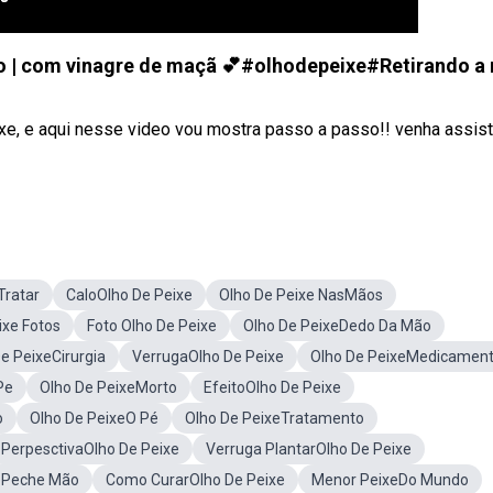
o | com vinagre de maçã 💕#olhodepeixe#Retirando a 
xe, e aqui nesse video vou mostra passo a passo!! venha assisti
Tratar
CaloOlho De Peixe
Olho De Peixe NasMãos
ixe Fotos
Foto Olho De Peixe
Olho De PeixeDedo Da Mão
e PeixeCirurgia
VerrugaOlho De Peixe
Olho De PeixeMedicamen
Pe
Olho De PeixeMorto
EfeitoOlho De Peixe
o
Olho De PeixeO Pé
Olho De PeixeTratamento
PerpesctivaOlho De Peixe
Verruga PlantarOlho De Peixe
ePeche Mão
Como CurarOlho De Peixe
Menor PeixeDo Mundo