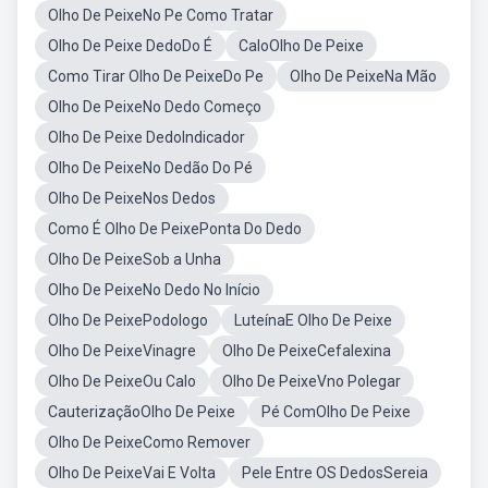
Olho De PeixeNo Pe Como Tratar
Olho De Peixe DedoDo É
CaloOlho De Peixe
Como Tirar Olho De PeixeDo Pe
Olho De PeixeNa Mão
Olho De PeixeNo Dedo Começo
Olho De Peixe DedoIndicador
Olho De PeixeNo Dedão Do Pé
Olho De PeixeNos Dedos
Como É Olho De PeixePonta Do Dedo
Olho De PeixeSob a Unha
Olho De PeixeNo Dedo No Início
Olho De PeixePodologo
LuteínaE Olho De Peixe
Olho De PeixeVinagre
Olho De PeixeCefalexina
Olho De PeixeOu Calo
Olho De PeixeVno Polegar
CauterizaçãoOlho De Peixe
Pé ComOlho De Peixe
Olho De PeixeComo Remover
Olho De PeixeVai E Volta
Pele Entre OS DedosSereia