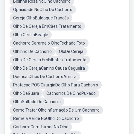
Bolinha Rosa NoOlho Cachorro
Opacidade NoOlho Do Cachorro
Cereja OlhoBuldogue Francês
Olho De Cereja EmCães Tratamento
Olho CerejaBeagle
Cachorro Caramelo OlhoFechado Foto
Olhinho De Cachorro
OloDe Cereja
Olho De Cereja EmFilhotes Tratamento
Olho De CerejaCanino Causa Cegueira
Doenca Olhos De CachorroAmora
Proteçao POS CirurgiaDe Olho Para Cachorro
Olho DeGuara
Cachorros De OlhoPuxado
OlhoSaltado Do Cachorro
Como Tratar OlhoInflamação De Um Cachorro
Remela Verde NoOlho Do Cachorro
CachorroCom Tumor No Olho