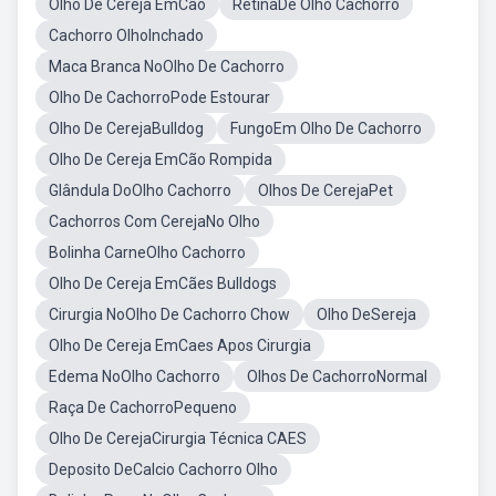
Olho De Cereja EmCão
RetinaDe Olho Cachorro
Cachorro OlhoInchado
Maca Branca NoOlho De Cachorro
Olho De CachorroPode Estourar
Olho De CerejaBulldog
FungoEm Olho De Cachorro
Olho De Cereja EmCão Rompida
Glândula DoOlho Cachorro
Olhos De CerejaPet
Cachorros Com CerejaNo Olho
Bolinha CarneOlho Cachorro
Olho De Cereja EmCães Bulldogs
Cirurgia NoOlho De Cachorro Chow
Olho DeSereja
Olho De Cereja EmCaes Apos Cirurgia
Edema NoOlho Cachorro
Olhos De CachorroNormal
Raça De CachorroPequeno
Olho De CerejaCirurgia Técnica CAES
Deposito DeCalcio Cachorro Olho