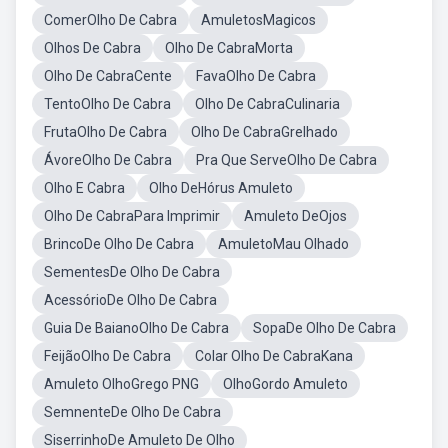
ComerOlho De Cabra
AmuletosMagicos
Olhos De Cabra
Olho De CabraMorta
Olho De CabraCente
FavaOlho De Cabra
TentoOlho De Cabra
Olho De CabraCulinaria
FrutaOlho De Cabra
Olho De CabraGrelhado
ÁvoreOlho De Cabra
Pra Que ServeOlho De Cabra
Olho E Cabra
Olho DeHórus Amuleto
Olho De CabraPara Imprimir
Amuleto DeOjos
BrincoDe Olho De Cabra
AmuletoMau Olhado
SementesDe Olho De Cabra
AcessórioDe Olho De Cabra
Guia De BaianoOlho De Cabra
SopaDe Olho De Cabra
FeijãoOlho De Cabra
Colar Olho De CabraKana
Amuleto OlhoGrego PNG
OlhoGordo Amuleto
SemnenteDe Olho De Cabra
SiserrinhoDe Amuleto De Olho