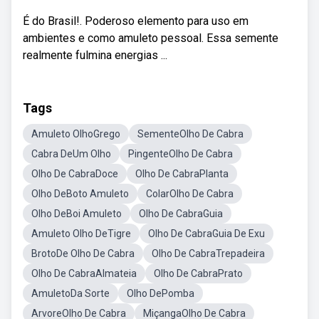
É do Brasil!. Poderoso elemento para uso em
ambientes e como amuleto pessoal. Essa semente
realmente fulmina energias ...
Tags
Amuleto OlhoGrego
SementeOlho De Cabra
Cabra DeUm Olho
PingenteOlho De Cabra
Olho De CabraDoce
Olho De CabraPlanta
Olho DeBoto Amuleto
ColarOlho De Cabra
Olho DeBoi Amuleto
Olho De CabraGuia
Amuleto Olho DeTigre
Olho De CabraGuia De Exu
BrotoDe Olho De Cabra
Olho De CabraTrepadeira
Olho De CabraAlmateia
Olho De CabraPrato
AmuletoDa Sorte
Olho DePomba
ArvoreOlho De Cabra
MiçangaOlho De Cabra