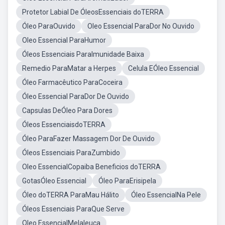
Protetor Labial De ÓleosEssenciais doTERRA
Óleo ParaOuvido
Oleo Essencial ParaDor No Ouvido
Oleo Essencial ParaHumor
Óleos Essenciais ParaImunidade Baixa
Remedio ParaMatar a Herpes
Celula EÓleo Essencial
Óleo Farmacêutico ParaCoceira
Óleo Essencial ParaDor De Ouvido
Capsulas DeÓleo Para Dores
Óleos EssenciaisdoTERRA
Óleo ParaFazer Massagem Dor De Ouvido
Óleos Essenciais ParaZumbido
Oleo EssencialCopaiba Beneficios doTERRA
GotasÓleo Essencial
Óleo ParaErisipela
Óleo doTERRA ParaMau Hálito
Óleo EssencialNa Pele
Óleos Essenciais ParaQue Serve
Oleo EssencialMelaleuca