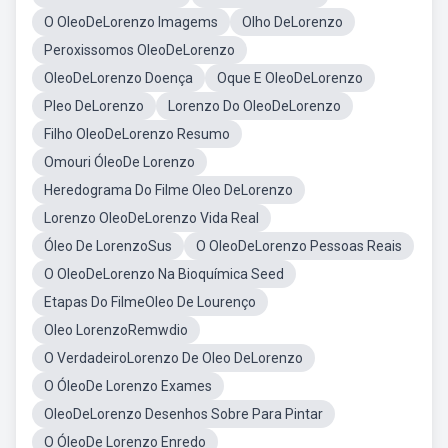
O OleoDeLorenzo Imagems
Olho DeLorenzo
Peroxissomos OleoDeLorenzo
OleoDeLorenzo Doença
Oque E OleoDeLorenzo
Pleo DeLorenzo
Lorenzo Do OleoDeLorenzo
Filho OleoDeLorenzo Resumo
Omouri ÓleoDe Lorenzo
Heredograma Do Filme Oleo DeLorenzo
Lorenzo OleoDeLorenzo Vida Real
Óleo De LorenzoSus
O OleoDeLorenzo Pessoas Reais
O OleoDeLorenzo Na Bioquímica Seed
Etapas Do FilmeOleo De Lourenço
Oleo LorenzoRemwdio
O VerdadeiroLorenzo De Oleo DeLorenzo
O ÓleoDe Lorenzo Exames
OleoDeLorenzo Desenhos Sobre Para Pintar
O ÓleoDe Lorenzo Enredo