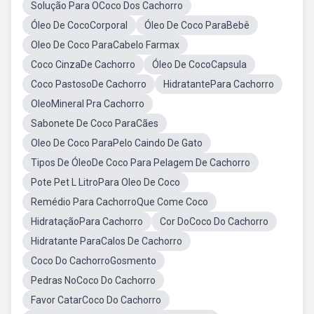
Solução Para OCoco Dos Cachorro
Óleo De CocoCorporal
Óleo De Coco ParaBebê
Oleo De Coco ParaCabelo Farmax
Coco CinzaDe Cachorro
Óleo De CocoCapsula
Coco PastosoDe Cachorro
HidratantePara Cachorro
OleoMineral Pra Cachorro
Sabonete De Coco ParaCães
Oleo De Coco ParaPelo Caindo De Gato
Tipos De ÓleoDe Coco Para Pelagem De Cachorro
Pote Pet L LitroPara Oleo De Coco
Remédio Para CachorroQue Come Coco
HidrataçãoPara Cachorro
Cor DoCoco Do Cachorro
Hidratante ParaCalos De Cachorro
Coco Do CachorroGosmento
Pedras NoCoco Do Cachorro
Favor CatarCoco Do Cachorro