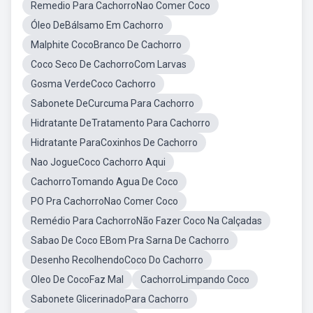
Remedio Para CachorroNao Comer Coco
Óleo DeBálsamo Em Cachorro
Malphite CocoBranco De Cachorro
Coco Seco De CachorroCom Larvas
Gosma VerdeCoco Cachorro
Sabonete DeCurcuma Para Cachorro
Hidratante DeTratamento Para Cachorro
Hidratante ParaCoxinhos De Cachorro
Nao JogueCoco Cachorro Aqui
CachorroTomando Agua De Coco
PO Pra CachorroNao Comer Coco
Remédio Para CachorroNão Fazer Coco Na Calçadas
Sabao De Coco EBom Pra Sarna De Cachorro
Desenho RecolhendoCoco Do Cachorro
Oleo De CocoFaz Mal
CachorroLimpando Coco
Sabonete GlicerinadoPara Cachorro