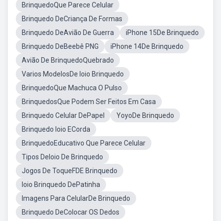
BrinquedoQue Parece Celular
Brinquedo DeCriança De Formas
Brinquedo DeAvião De Guerra
iPhone 15De Brinquedo
Brinquedo DeBeebê PNG
iPhone 14De Brinquedo
Avião De BrinquedoQuebrado
Varios ModelosDe Ioio Brinquedo
BrinquedoQue Machuca O Pulso
BrinquedosQue Podem Ser Feitos Em Casa
Brinquedo Celular DePapel
YoyoDe Brinquedo
Brinquedo Ioio ECorda
BrinquedoEducativo Que Parece Celular
Tipos DeIoio De Brinquedo
Jogos De ToqueFDE Brinquedo
Ioio Brinquedo DePatinha
Imagens Para CelularDe Brinquedo
Brinquedo DeColocar OS Dedos