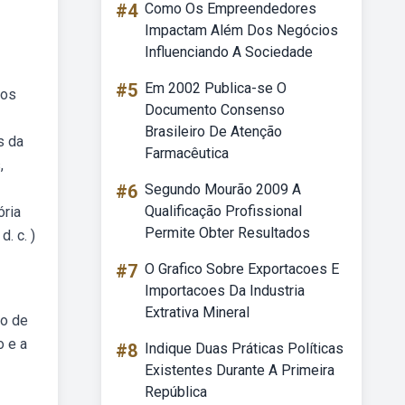
#4
Como Os Empreendedores
Impactam Além Dos Negócios
Influenciando A Sociedade
#5
Em 2002 Publica-se O
nos
Documento Consenso
Brasileiro De Atenção
s da
Farmacêutica
,
#6
Segundo Mourão 2009 A
Qualificação Profissional
ória
Permite Obter Resultados
. c. )
#7
O Grafico Sobre Exportacoes E
Importacoes Da Industria
Extrativa Mineral
no de
o e a
#8
Indique Duas Práticas Políticas
Existentes Durante A Primeira
República