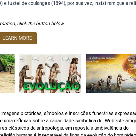
e fustel de coulanges (1894), por sua vez, insistiram que a rel
mation, click the button below.
LEARN MORE
 imagens pictóricas, símbolos e inscrições funerárias expressa
e uma reflexão sobre a capacidade simbólica do. Webeste artig
ores clássicos da antropologia, em reposta à ambivalência do
ligião humana é inseparável da linha da evolução do hominídeo