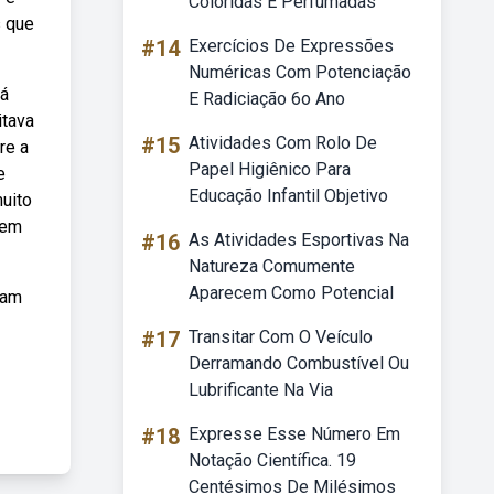
Coloridas E Perfumadas
s que
#14
Exercícios De Expressões
Numéricas Com Potenciação
já
E Radiciação 6o Ano
itava
#15
Atividades Com Rolo De
re a
Papel Higiênico Para
e
Educação Infantil Objetivo
muito
gem
#16
As Atividades Esportivas Na
Natureza Comumente
Aparecem Como Potencial
vam
#17
Transitar Com O Veículo
Derramando Combustível Ou
Lubrificante Na Via
#18
Expresse Esse Número Em
Notação Científica. 19
Centésimos De Milésimos