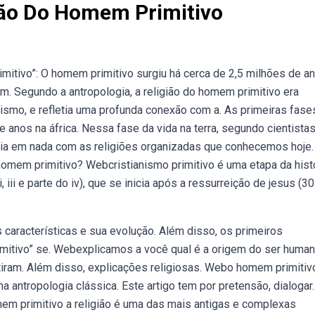
ião Do Homem Primitivo
itivo”: O homem primitivo surgiu há cerca de 2,5 milhões de a
. Segundo a antropologia, a religião do homem primitivo era
ismo, e refletia uma profunda conexão com a. As primeiras fase
nos na áfrica. Nessa fase da vida na terra, segundo cientistas
cia em nada com as religiões organizadas que conhecemos hoje.
homem primitivo? Webcristianismo primitivo é uma etapa da hist
iii e parte do iv), que se inicia após a ressurreição de jesus (30 d
características e sua evolução. Além disso, os primeiros
mitivo” se. Webexplicamos a você qual é a origem do ser huma
iram. Além disso, explicações religiosas. Webo homem primitiv
a antropologia clássica. Este artigo tem por pretensão, dialogar.
mem primitivo a religião é uma das mais antigas e complexas