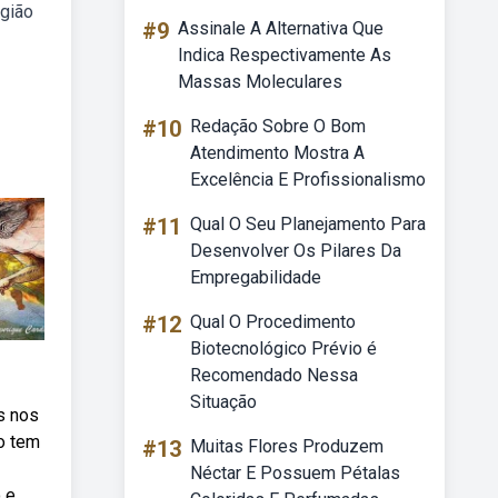
igião
#9
Assinale A Alternativa Que
Indica Respectivamente As
Massas Moleculares
#10
Redação Sobre O Bom
Atendimento Mostra A
Excelência E Profissionalismo
#11
Qual O Seu Planejamento Para
Desenvolver Os Pilares Da
Empregabilidade
#12
Qual O Procedimento
Biotecnológico Prévio é
Recomendado Nessa
Situação
s nos
o tem
#13
Muitas Flores Produzem
Néctar E Possuem Pétalas
 e