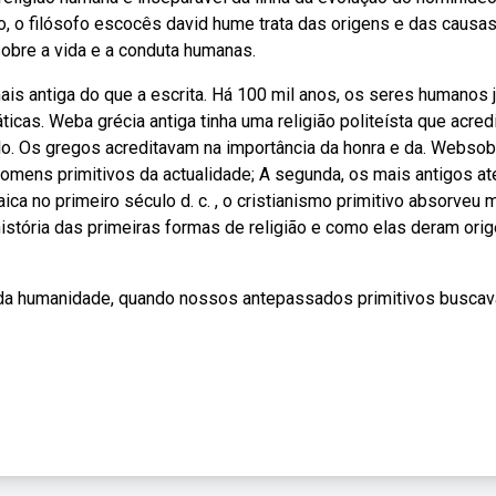
o, o filósofo escocês david hume trata das origens e das causa
obre a vida e a conduta humanas.
ais antiga do que a escrita. Há 100 mil anos, os seres humanos 
cas. Weba grécia antiga tinha uma religião politeísta que acred
o. Os gregos acreditavam na importância da honra e da. Websob
omens primitivos da actualidade; A segunda, os mais antigos at
ca no primeiro século d. c. , o cristianismo primitivo absorveu 
história das primeiras formas de religião e como elas deram ori
 da humanidade, quando nossos antepassados primitivos busca