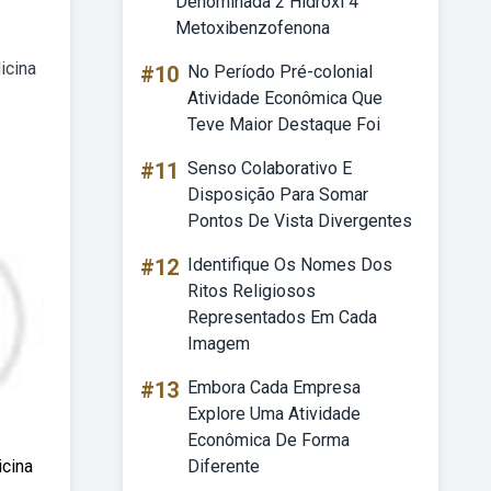
Denominada 2 Hidroxi 4
Metoxibenzofenona
icina
#10
No Período Pré-colonial
Atividade Econômica Que
Teve Maior Destaque Foi
#11
Senso Colaborativo E
Disposição Para Somar
Pontos De Vista Divergentes
#12
Identifique Os Nomes Dos
Ritos Religiosos
Representados Em Cada
Imagem
#13
Embora Cada Empresa
Explore Uma Atividade
Econômica De Forma
icina
Diferente