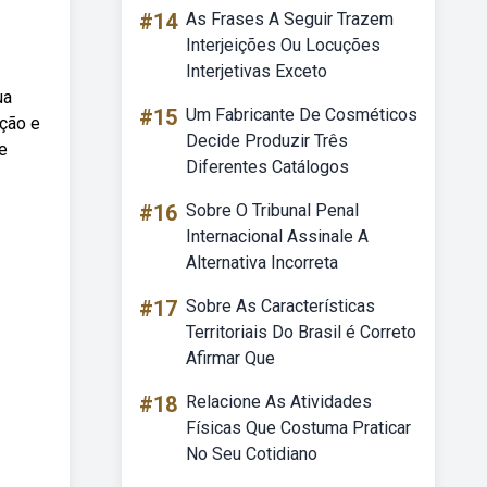
#14
As Frases A Seguir Trazem
Interjeições Ou Locuções
Interjetivas Exceto
ua
#15
Um Fabricante De Cosméticos
ação e
Decide Produzir Três
e
Diferentes Catálogos
#16
Sobre O Tribunal Penal
Internacional Assinale A
Alternativa Incorreta
#17
Sobre As Características
Territoriais Do Brasil é Correto
Afirmar Que
#18
Relacione As Atividades
Físicas Que Costuma Praticar
No Seu Cotidiano