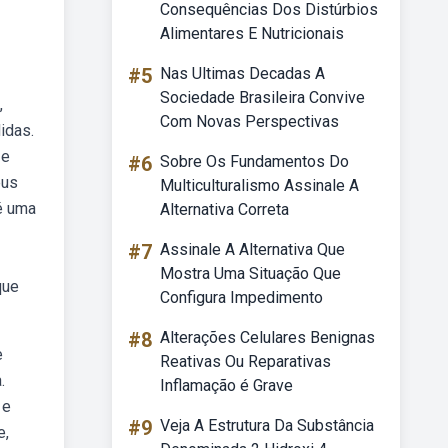
Consequências Dos Distúrbios
Alimentares E Nutricionais
#5
Nas Ultimas Decadas A
Sociedade Brasileira Convive
,
Com Novas Perspectivas
idas.
 e
#6
Sobre Os Fundamentos Do
eus
Multiculturalismo Assinale A
 é uma
Alternativa Correta
#7
Assinale A Alternativa Que
Mostra Uma Situação Que
que
Configura Impedimento
#8
Alterações Celulares Benignas
e
Reativas Ou Reparativas
.
Inflamação é Grave
 e
#9
Veja A Estrutura Da Substância
e,