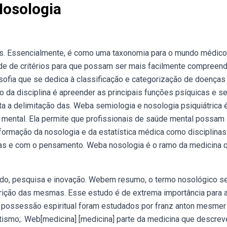
Nosologia
ças. Essencialmente, é como uma taxonomia para o mundo médico
e de critérios para que possam ser mais facilmente compreend
ofia que se dedica à classificação e categorização de doenças
o da disciplina é apreender as principais funções psíquicas e s
ita a delimitação das. Weba semiologia e nosologia psiquiátrica
de mental. Ela permite que profissionais de saúde mental possam
a formação da nosologia e da estatística médica como disciplinas
as e com o pensamento. Weba nosologia é o ramo da medicina 
tudo, pesquisa e inovação. Webem resumo, o termo nosológico s
crição das mesmas. Esse estudo é de extrema importância para a
 possessão espiritual foram estudados por franz anton mesmer
ismo;. Web[medicina] [medicina] parte da medicina que descrev