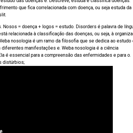
 o estudo das doenças e. Descreve, estuda e classifica doenças.
frimento que fica correlacionada com doença, ou seja estuda da
it.
. Nosos = doença + logos = estudo. Disorders é palavra de líng
stá relacionada à classificação das doenças, ou seja, à organiz
Weba nosologia é um ramo da filosofia que se dedica ao estudo 
 diferentes manifestações e. Weba nosologia é a ciência
Ela é essencial para a compreensão das enfermidades e para o.
 distúrbios;