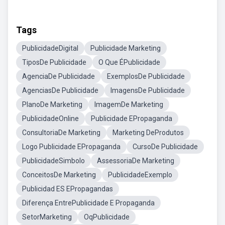
Tags
PublicidadeDigital
Publicidade Marketing
TiposDe Publicidade
O Que ÉPublicidade
AgenciaDe Publicidade
ExemplosDe Publicidade
AgenciasDe Publicidade
ImagensDe Publicidade
PlanoDe Marketing
ImagemDe Marketing
PublicidadeOnline
Publicidade EPropaganda
ConsultoriaDe Marketing
Marketing DeProdutos
Logo Publicidade EPropaganda
CursoDe Publicidade
PublicidadeSimbolo
AssessoriaDe Marketing
ConceitosDe Marketing
PublicidadeExemplo
Publicidad ES EPropagandas
Diferença EntrePublicidade E Propaganda
SetorMarketing
OqPublicidade