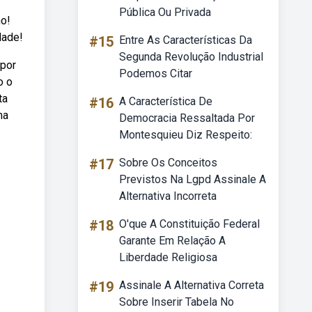
Pública Ou Privada
ho!
dade!
#15
Entre As Características Da
Segunda Revolução Industrial
 por
Podemos Citar
o o
ta
#16
A Característica De
ma
Democracia Ressaltada Por
Montesquieu Diz Respeito:
#17
Sobre Os Conceitos
Previstos Na Lgpd Assinale A
Alternativa Incorreta
#18
O'que A Constituição Federal
Garante Em Relação A
Liberdade Religiosa
#19
Assinale A Alternativa Correta
Sobre Inserir Tabela No