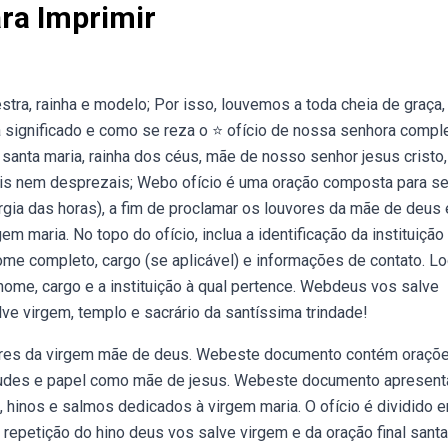
ra Imprimir
tra, rainha e modelo; Por isso, louvemos a toda cheia de graça,
a significado e como se reza o ⭐ ofício de nossa senhora compl
anta maria, rainha dos céus, mãe de nosso senhor jesus cristo,
s nem desprezais; Webo ofício é uma oração composta para se
rgia das horas), a fim de proclamar os louvores da mãe de deus 
em maria. No topo do ofício, inclua a identificação da instituição
me completo, cargo (se aplicável) e informações de contato. L
 nome, cargo e a instituição à qual pertence. Webdeus vos salve
ve virgem, templo e sacrário da santíssima trindade!
uvores da virgem mãe de deus. Webeste documento contém oraçõ
rtudes e papel como mãe de jesus. Webeste documento apresent
 hinos e salmos dedicados à virgem maria. O ofício é dividido 
a repetição do hino deus vos salve virgem e da oração final santa