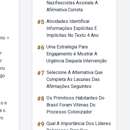
Nazifascistas Assinale A
Afirmativa Correta
#5
Atividades Identificar
Informações Explícitas E
Implícitas No Texto 4 Ano
eto ⭐
#6
Uma Estratégia Para
r
Engajamento é Mostrar A
e
Urgência Daquela Intervenção
 ou
#7
Selecione A Alternativa Que
ogo
Completa As Lacunas Das
Afirmações Seguintes
#8
Os Primitivos Habitantes Do
es e
Brasil Foram Vítimas Do
a o
Processo Colonizador
em
#9
Qual A Importância Dos Líderes