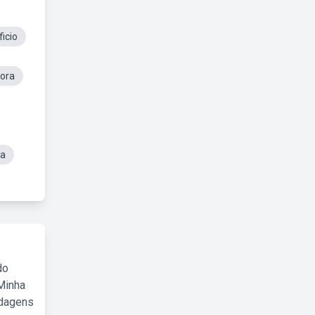
icio
hora
ta
do
Minha
rdagens