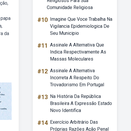
Religiosos Para Sua
ção,
Comunidade Religiosa
 papa
#10
Imagine Que Voce Trabalha Na
a,
Vigilancia Epidemiologica De
Seu Municipio
ra da
#11
Assinale A Alternativa Que
Indica Respectivamente As
Massas Moleculares
#12
Assinale A Alternativa
Incorreta A Respeito Do
Trovadorismo Em Portugal
#13
Na História Da República
Brasileira A Expressão Estado
Novo Identifica
#14
Exercício Arbitrário Das
Próprias Razões Ação Penal