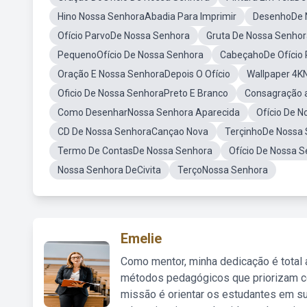
Hino Nossa SenhoraAbadia Para Imprimir
DesenhoDe 
Ofício ParvoDe Nossa Senhora
Gruta De Nossa Senho
PequenoOfício De Nossa Senhora
CabeçahoDe Ofício 
Oração E Nossa SenhoraDepois O Ofício
Wallpaper 4K
Oficio De Nossa SenhoraPreto E Branco
Consagração 
Como DesenharNossa Senhora Aparecida
Ofício De 
CD De Nossa SenhoraCançao Nova
TerçinhoDe Nossa
Termo De ContasDe Nossa Senhora
Ofício De Nossa 
Nossa Senhora DeCivita
TerçoNossa Senhora
Emelie
Como mentor, minha dedicação é total
métodos pedagógicos que priorizam co
missão é orientar os estudantes em su