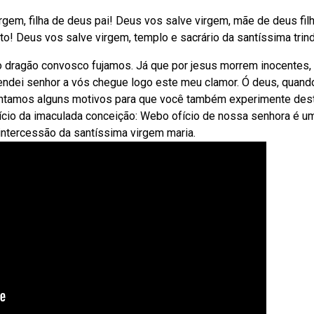
gem, filha de deus pai! Deus vos salve virgem, mãe de deus fil
to! Deus vos salve virgem, templo e sacrário da santíssima trin
 dragão convosco fujamos. Já que por jesus morrem inocentes,
endei senhor a vós chegue logo este meu clamor. Ó deus, quand
entamos alguns motivos para que você também experimente des
ício da imaculada conceição: Webo ofício de nossa senhora é u
 intercessão da santíssima virgem maria.