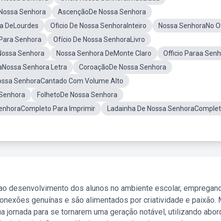
Nossa Senhora
AscençãoDe Nossa Senhora
ra DeLourdes
Oficio De Nossa SenhoraInteiro
Nossa SenhoraNo Of
Para Senhora
Ofício De Nossa SenhoraLivro
Nossa Senhora
Nossa Senhora DeMonte Claro
Officio Paraa Sen
aNossa Senhora Letra
CoroaçãoDe Nossa Senhora
Nossa SenhoraCantado Com Volume Alto
 Senhora
FolhetoDe Nossa Senhora
SenhoraCompleto Para Imprimir
Ladainha De Nossa SenhoraComple
 ao desenvolvimento dos alunos no ambiente escolar, empregan
nexões genuínas e são alimentados por criatividade e paixão. 
a jornada para se tornarem uma geração notável, utilizando abo