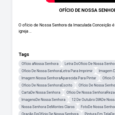
OFÍCIO DE NOSSA SENHO
O ofício de Nossa Senhora da Imaculada Conceição é 
igreja ...
Tags
Ofício aNossa Senhora
Letra DoOficio De Nossa Senho
Oficio De Nossa SenhoraLetra Para Imprimir
Imagem De
Imagem Nossa SenhoraAparecida Para Pintar
Oficio 
Oficio De Nossa SenhoraEscrito
Ofício De Nossa Senh
CartaDe Nossa Senhora
Oficio De Nossa SenhoraRez
ImagensDe Nossa Senhora
12 De Outubro DIADe Noss
Nossa Senhora DeMontes Claros
FotoDe Nossa Senho
Oração DoOfício De Nossa Senhora
Pintura Em TelaD