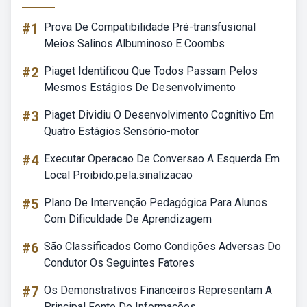
#1
Prova De Compatibilidade Pré-transfusional
Meios Salinos Albuminoso E Coombs
#2
Piaget Identificou Que Todos Passam Pelos
Mesmos Estágios De Desenvolvimento
#3
Piaget Dividiu O Desenvolvimento Cognitivo Em
Quatro Estágios Sensório-motor
#4
Executar Operacao De Conversao A Esquerda Em
Local Proibido.pela.sinalizacao
#5
Plano De Intervenção Pedagógica Para Alunos
Com Dificuldade De Aprendizagem
#6
São Classificados Como Condições Adversas Do
Condutor Os Seguintes Fatores
#7
Os Demonstrativos Financeiros Representam A
Principal Fonte De Informações