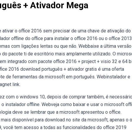
uguês + Ativador Mega
ativar o office 2016 sem precisar de uma chave de ativação do
ador offline do office para instalar o office 2016 ou o office 201
oblemas com ligações lentas ou que não. Webbaixe a última versão
do pacote ti de escritório mais amplamente utilizado. O micros
m integrado com pacote office 2016 + project + visio 32 e 64 bi
fice 2016 download português + ativador gratis é uma oferta
ote de ferramentas da microsoft em português. Webinstalador e
gnet link.
o fez com o windows 10, depois de comprar também, é necessári
e o instalador offline. Webveja como baixar e usar o microsoft off
ogia deve se lembrar que a microsoft apresentou o office.
 mais disponível para download no site da microsoft, apenas o o
9, você tem acesso a todas as funcionalidades do office 2019