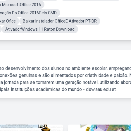
 MicrosoftOffice 2016
ivação Do Office 2016Pelo CMD
xar Ofice
Baixar Instalador OfficeE Ativador PT-BR
AtivadorWindows 11 Raton Download
 ao desenvolvimento dos alunos no ambiente escolar, empregan
nexões genuínas e são alimentados por criatividade e paixão. 
a jornada para se tornarem uma geração notável, utilizando abo
ipais instituições acadêmicas do mundo - dsw.aau.edu.et.