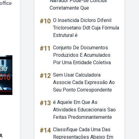
Narrador Pode-se Concluir
office
Corretamente Que
#10
O Inseticida Dicloro Difenil
Tricloroetano Ddt Cuja Fórmula
Estrutural é
#11
Conjunto De Documentos
Produzidos E Acumulados
Por Uma Entidade Coletiva
#12
Sem Usar Calculadora
Associe Cada Expressão Ao
Seu Ponto Correspondente
#13
é Aquele Em Que As
Atividades Educacionais Sao
Feitas Predominantemente
#14
Classifique Cada Uma Das
 A
Representações Abaixo Em