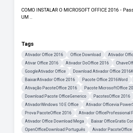
COMO INSTALAR O MICROSOFT OFFICE 2016 - Passo
UM ...
Tags
Ativador Office 2016
Office Download
Ativador Off
Ativar Office 2016
Ativador DoOffice 2016
ChaveOff
GoogleAtivador Office
Download Ativador Office 201
BaixarAtivador Office 2016
Pacote Office 2016Word
Ativação PacoteOffice 2016
Pacote MicrosoftOffice 2
Download Pacote OfficeGenerico
PacotesOffice 2016
AtivadorWindows 10 E Office
Ativador Officevia Power
Prova PacoteOffice 2016
Ativador OfficeProfessional 
Ativador Office Download Mega
Baixar OfficeGratis C
OpenOfficeDownload Português
Aivador PacoteOffice