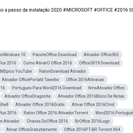
 a passo da instalação 2020 #MICROSOFT #OFFICE #2016 
iceWindows 10
PacoteOffice Download
Ativador Office365
ice 2016
Como AtivarO Office 2016
Office3019 Download
6KMSpico YouTube
RatonDownload Ativador
Ativador OfficePortatil Tawebs
Office 2016Ativacao
016
Portugues Para Word2016 Download
KmsAtivador Office
Ativador OfficeDragonite
Ativador Office 2016Bloco De Notas
Shell
Ativador Office 2016Gratis
Ativar Office 2016Cmd
Plus 2016
Raton Office 2016 AtivadorTorrent
Word2016 Portuguê
om Ativador
Chaves DoOffice 2016
BrOffice 2016Logo
Ativar OfficeGratuitamente
Office 2016PT-BR Torrent X64