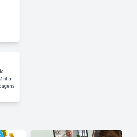
do
Minha
rdagens