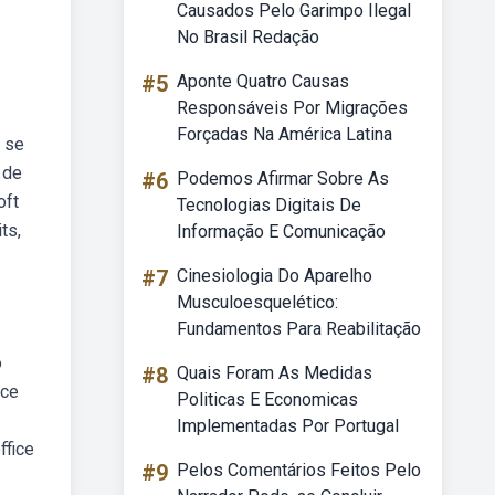
Causados Pelo Garimpo Ilegal
No Brasil Redação
#5
Aponte Quatro Causas
Responsáveis Por Migrações
Forçadas Na América Latina
3 se
 de
#6
Podemos Afirmar Sobre As
oft
Tecnologias Digitais De
ts,
Informação E Comunicação
#7
Cinesiologia Do Aparelho
Musculoesquelético:
Fundamentos Para Reabilitação
o
#8
Quais Foram As Medidas
ice
Politicas E Economicas
Implementadas Por Portugal
ffice
#9
Pelos Comentários Feitos Pelo