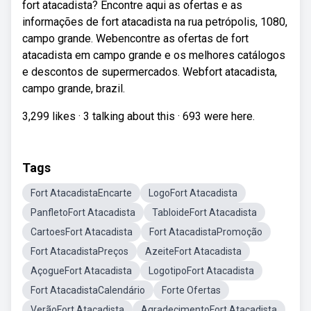
fort atacadista? Encontre aqui as ofertas e as
informações de fort atacadista na rua petrópolis, 1080,
campo grande. Webencontre as ofertas de fort
atacadista em campo grande e os melhores catálogos
e descontos de supermercados. Webfort atacadista,
campo grande, brazil.
3,299 likes · 3 talking about this · 693 were here.
Tags
Fort AtacadistaEncarte
LogoFort Atacadista
PanfletoFort Atacadista
TabloideFort Atacadista
CartoesFort Atacadista
Fort AtacadistaPromoção
Fort AtacadistaPreços
AzeiteFort Atacadista
AçogueFort Atacadista
LogotipoFort Atacadista
Fort AtacadistaCalendário
Forte Ofertas
VerãoFort Atacadista
AgradecimentoFort Atacadista