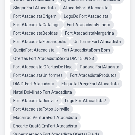
SloganFort Atacadista
AtacadoFort Atacadista
Fort AtacadistaOrigem
LogoDo Fort Atacadista
Fort AtacadistaCatalogo
Fort AtacadistaFolheto
Fort AtacadistaBebidas
Fort AtacadistaMargarina
Fort AtacadistaFlorianópolis
UniformeFort Atacadista
QueijoFort Atacadista
Fort AtacadistaBom Bom
Ofertas Fort AtacadistaSexta DIA 15 09 23
Fort Atacadista OfertasDe Hoje
Padaria FortAtadista
Fort AtacadistaUniformes
Fort AtacadistaProdutos
DIA D-Fort Atacadista
Etiqueta PreçoFort Atacadista
Natal DoMilhão Fort Atacadista
Fort AtacadistaJoinville
Logo FortAtacadista7
Fort AtacadistaFotos Joinville
Macarrão VenturaFort Atacadista
Encarte Quatá EmFort Atacadista
Supermercado Fort Atacadista OfertasFralda