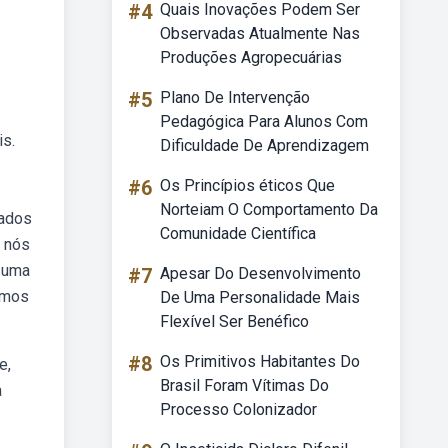
#4
Quais Inovações Podem Ser
Observadas Atualmente Nas
Produções Agropecuárias
#5
Plano De Intervenção
Pedagógica Para Alunos Com
is.
Dificuldade De Aprendizagem
#6
Os Princípios éticos Que
Norteiam O Comportamento Da
cados
Comunidade Científica
, nós
a uma
#7
Apesar Do Desenvolvimento
cemos
De Uma Personalidade Mais
Flexível Ser Benéfico
#8
Os Primitivos Habitantes Do
e,
Brasil Foram Vítimas Do
a
Processo Colonizador