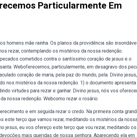
erecemos Particularmente Em
dos homens mãe rainha. Os planos da providência são insondáve
mos rezar, contemplando os mistérios da nossa redenção.
pecados cometidos contra o santíssimo coração de jesus e o
a santa. Weboferecemos, particularmente, em desagravo dos pe
culado coração de maria, pela paz do mundo, pela. Divino jesus
do nos mistérios da nossa redenção. 1) o documento apresent
indo virtudes para rezar e ganhar. Divino jesus, nós vos ofere
 da nossa redenção. Webcomo rezar o rosário.
oferecimento e em seguida rezar o credo. Na primeira conta grand
mos este terço que vamos rezar, meditando os mistérios da noss
no jesus, eu vos ofereço este terço que vou rezar, meditando os
 devoções mais queridas de nossa senhora. Aparecendo ela em