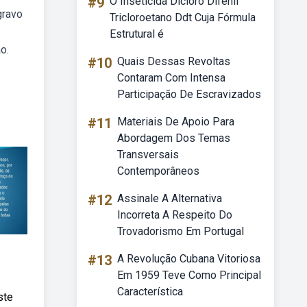
#9
O Inseticida Dicloro Difenil
gravo
Tricloroetano Ddt Cuja Fórmula
Estrutural é
o.
#10
Quais Dessas Revoltas
Contaram Com Intensa
Participação De Escravizados
#11
Materiais De Apoio Para
Abordagem Dos Temas
Transversais
Contemporâneos
#12
Assinale A Alternativa
Incorreta A Respeito Do
Trovadorismo Em Portugal
#13
A Revolução Cubana Vitoriosa
Em 1959 Teve Como Principal
Característica
ste