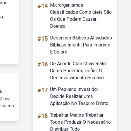
 dos
#14
Microrganismos
Classificados Como úteis São
o.
Os Que Podem Causar
Doença
#15
Desenhos Bíblicos Atividades
Bíblicas Infantil Para Imprimir
E Colorir
#16
De Acordo Com Chiavenato
Como Podemos Definir O
Desenvolvimento Humano
#17
Um Pequeno Investidor
do
Decide Realizar Uma
Minha
Aplicação No Tesouro Direto
rdagens
#18
Trabalhar Menos Trabalhar
Todos Produzir O Necessário
Distribuir Tudo