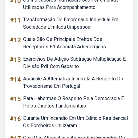
#10
Utilizadas Para Acompanhamento
#11
Transformação De Empresário Individual Em
Sociedade Limitada Unipessoal
#12
Quais São Os Principais Efeitos Dos
Receptores B1 Agonista Adrenérgicos
#13
Exercícios De Adição Subtração Multiplicação E
Divisão Pdf Com Gabarito
#14
Assinale A Alternativa Incorreta A Respeito Do
Trovadorismo Em Portugal
#15
Para Habermas O Respeito Pela Democracia E
Pelos Direitos Fundamentais
#16
Durante Um Incendio Em Um Edificio Residencial
Os Bombeiros Utilizaram
Qual Das Alternativas Abaixo São Exemplos De