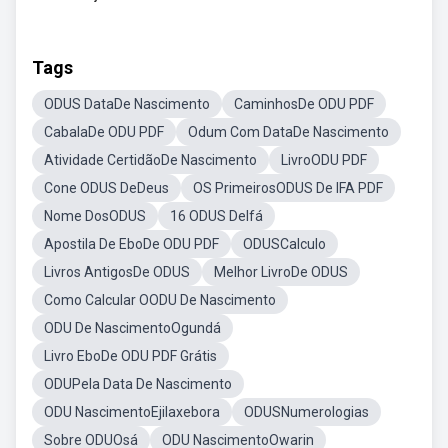
Tags
ODUS DataDe Nascimento
CaminhosDe ODU PDF
CabalaDe ODU PDF
Odum Com DataDe Nascimento
Atividade CertidãoDe Nascimento
LivroODU PDF
Cone ODUS DeDeus
OS PrimeirosODUS De IFA PDF
Nome DosODUS
16 ODUS DeIfá
Apostila De EboDe ODU PDF
ODUSCalculo
Livros AntigosDe ODUS
Melhor LivroDe ODUS
Como Calcular OODU De Nascimento
ODU De NascimentoOgundá
Livro EboDe ODU PDF Grátis
ODUPela Data De Nascimento
ODU NascimentoEjilaxebora
ODUSNumerologias
Sobre ODUOsá
ODU NascimentoOwarin