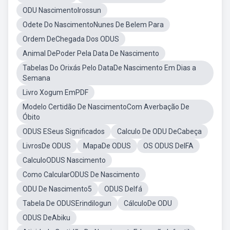
ODU NascimentoIrossun
Odete Do NascimentoNunes De Belem Para
Ordem DeChegada Dos ODUS
Animal DePoder Pela Data De Nascimento
Tabelas Do Orixás Pelo DataDe Nascimento Em Dias a
Semana
Livro Xogum EmPDF
Modelo Certidão De NascimentoCom Averbação De
Óbito
ODUS ESeus Significados
Calculo De ODU DeCabeça
LivrosDe ODUS
MapaDe ODUS
OS ODUS DeIFA
CalculoODUS Nascimento
Como CalcularODUS De Nascimento
ODU De Nascimento5
ODUS DeIfá
Tabela De ODUSErindilogun
CálculoDe ODU
ODUS DeAbiku