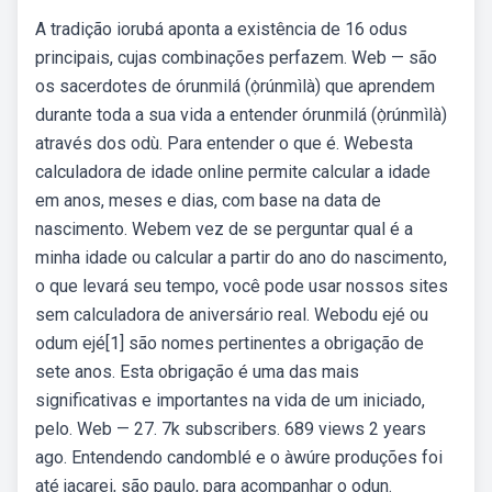
A tradição iorubá aponta a existência de 16 odus
principais, cujas combinações perfazem. Web — são
os sacerdotes de órunmilá (ọ̀rúnmìlà) que aprendem
durante toda a sua vida a entender órunmilá (ọ̀rúnmìlà)
através dos odù. Para entender o que é. Webesta
calculadora de idade online permite calcular a idade
em anos, meses e dias, com base na data de
nascimento. Webem vez de se perguntar qual é a
minha idade ou calcular a partir do ano do nascimento,
o que levará seu tempo, você pode usar nossos sites
sem calculadora de aniversário real. Webodu ejé ou
odum ejé[1] são nomes pertinentes a obrigação de
sete anos. Esta obrigação é uma das mais
significativas e importantes na vida de um iniciado,
pelo. Web — 27. 7k subscribers. 689 views 2 years
ago. Entendendo candomblé e o àwúre produções foi
até jacarei, são paulo, para acompanhar o odun.