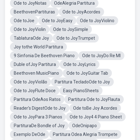
Ode to JoyNotas
OdeAlegria Partitura
BeethovenPartituras
Ode to JoyAcordes
Ode toJoe
Ode to JoyEasy
Ode to JoyViolino
Ode to JoyViolin
Ode to JoySimple
TablaturaOde Joy
Ode to JoyTrumpet
Joy tothe World Partitura
9 Sinfonia De Beethoven Piano
Ode to JoyDo Re MI
Duble ofJoy Partitura
Ode to JoyLyrics
Beethoven MusicPiano
Ode to JoyGuitar Tab
Ode to JoyViolão
Partitura TecladoOde to Joy
Ode to JoyFlute Doce
Easy PianoSheets
Partitura OdeAos Ratos
Partitura Ode to JoyFlauta
Reader's DigestOde to Joy
Ode toBe Joy Acordes
Ode to JoyPara 3 Pianos
Ode to Joy4 4 Piano Sheet
PartituraDe Bondle of Joy
OdeOnipapo
Exemplo DeOde
Partitura Odea Alegria Trompete