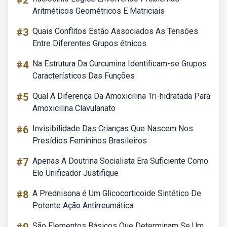
#2
Aritméticos Geométricos E Matriciais
#3
Quais Conflitos Estão Associados As Tensões
Entre Diferentes Grupos étnicos
#4
Na Estrutura Da Curcumina Identificam-se Grupos
Característicos Das Funções
#5
Qual A Diferença Da Amoxicilina Tri-hidratada Para
Amoxicilina Clavulanato
#6
Invisibilidade Das Crianças Que Nascem Nos
Presídios Femininos Brasileiros
#7
Apenas A Doutrina Socialista Era Suficiente Como
Elo Unificador Justifique
#8
A Prednisona é Um Glicocorticoide Sintético De
Potente Ação Antirreumática
São Elementos Básicos Que Determinam Se Um