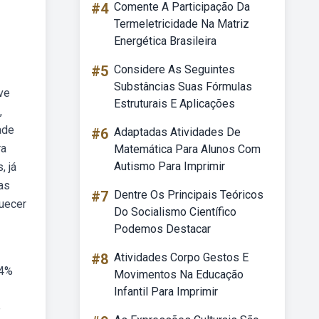
#4
Comente A Participação Da
Termeletricidade Na Matriz
Energética Brasileira
#5
Considere As Seguintes
Substâncias Suas Fórmulas
ve
Estruturais E Aplicações
,
ade
#6
Adaptadas Atividades De
ra
Matemática Para Alunos Com
Autismo Para Imprimir
, já
as
#7
Dentre Os Principais Teóricos
uecer
Do Socialismo Científico
Podemos Destacar
#8
Atividades Corpo Gestos E
64%
Movimentos Na Educação
Infantil Para Imprimir
e