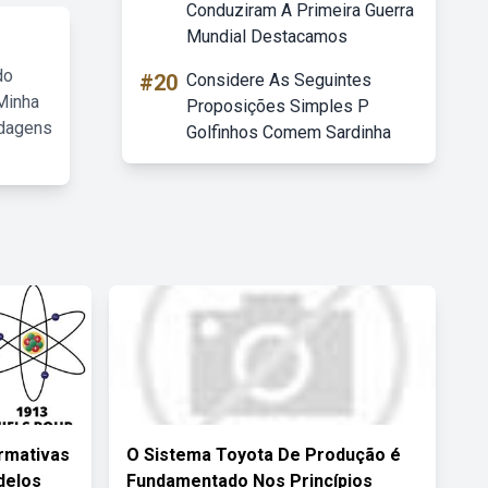
Conduziram A Primeira Guerra
Mundial Destacamos
do
#20
Considere As Seguintes
Minha
Proposições Simples P
rdagens
Golfinhos Comem Sardinha
rmativas
O Sistema Toyota De Produção é
delos
Fundamentado Nos Princípios