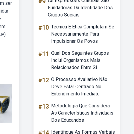
#9
As Expressões Culturais São
em ser
Fundadoras Da Identidade Dos
idar
Grupos Sociais
e
bem
#10
Técnica E Etica Completam Se
Necessariamente Para
uv).
Impulsionar Os Povos
#11
Qual Dos Seguintes Grupos
Inclui Organismos Mais
Relacionados Entre Si
#12
O Processo Avaliativo Não
Deve Estar Centrado No
Entendimento Imediato
#13
Metodologia Que Considera
As Características Individuais
Dos Educandos
#14
Identifique As Formas Verbais