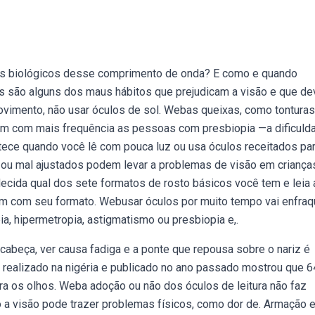
s biológicos desse comprimento de onda? E como e quando
 são alguns dos maus hábitos que prejudicam a visão e que de
ovimento, não usar óculos de sol. Webas queixas, como tonturas
fetam com mais frequência as pessoas com presbiopia —a dificuld
ece quando você lê com pouca luz ou usa óculos receitados pa
ou mal ajustados podem levar a problemas de visão em crianças
ecida qual dos sete formatos de rosto básicos você tem e leia 
m com seu formato. Webusar óculos por muito tempo vai enfraq
a, hipermetropia, astigmatismo ou presbiopia e,.
abeça, ver causa fadiga e a ponte que repousa sobre o nariz é
 realizado na nigéria e publicado no ano passado mostrou que 
ra os olhos. Weba adoção ou não dos óculos de leitura não faz
o a visão pode trazer problemas físicos, como dor de. Armação 