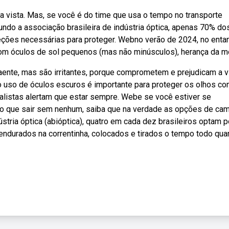
a vista. Mas, se você é do time que usa o tempo no transporte
gundo a associação brasileira de indústria óptica, apenas 70% do
ções necessárias para proteger. Webno verão de 2024, no entan
com óculos de sol pequenos (mas não minúsculos), herança da m
ente, mas são irritantes, porque comprometem e prejudicam a v
uso de óculos escuros é importante para proteger os olhos con
cialistas alertam que estar sempre. Webe se você estiver se
 do que sair sem nenhum, saiba que na verdade as opções de ca
tria óptica (abióptica), quatro em cada dez brasileiros optam p
pendurados na correntinha, colocados e tirados o tempo todo qu