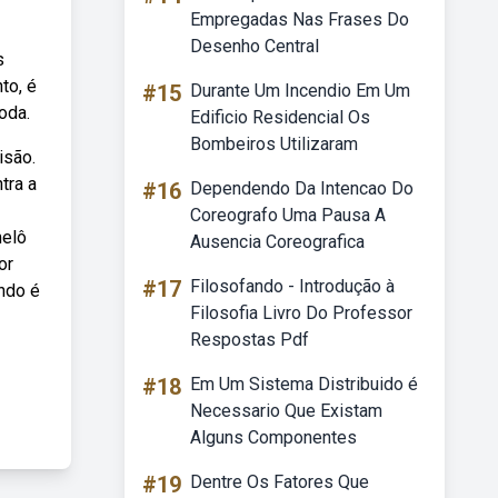
Empregadas Nas Frases Do
Desenho Central
s
to, é
#15
Durante Um Incendio Em Um
oda.
Edificio Residencial Os
Bombeiros Utilizaram
isão.
tra a
#16
Dependendo Da Intencao Do
Coreografo Uma Pausa A
melô
Ausencia Coreografica
or
#17
Filosofando - Introdução à
ando é
Filosofia Livro Do Professor
Respostas Pdf
#18
Em Um Sistema Distribuido é
Necessario Que Existam
Alguns Componentes
#19
Dentre Os Fatores Que