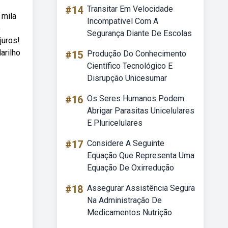
#14
Transitar Em Velocidade
 mila
Incompativel Com A
o
Segurança Diante De Escolas
juros!
arilho
#15
Produção Do Conhecimento
Científico Tecnológico E
Disrupção Unicesumar
#16
Os Seres Humanos Podem
Abrigar Parasitas Unicelulares
E Pluricelulares
#17
Considere A Seguinte
Equação Que Representa Uma
Equação De Oxirredução
#18
Assegurar Assistência Segura
Na Administração De
Medicamentos Nutrição