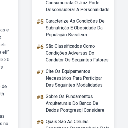
Consumerista O Juiz Pode
Desconsiderar A Personalidade
#5
Caracterize As Condições De
Subnutrição E Obesidade Da
tas e
População Brasileira
t
eli
#6
São Classificados Como
 eli”
Condições Adversas Do
de 30
Condutor Os Seguintes Fatores
is
#7
Cite Os Equipamentos
Necessários Para Participar
Das Seguintes Modalidades
o de
ith
#8
Sobre Os Fundamentos
Arquiteturais Do Banco De
Dados Postgresql Considere
das
#9
Quais São As Células
s no