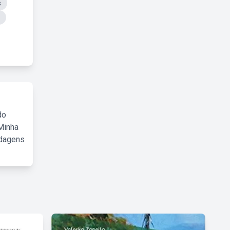
s
do
Minha
rdagens