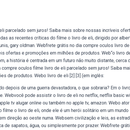
eli parcelado sem juros! Saiba mais sobre nossas incríveis ofer
s recentes críticas do filme o livro de eli, dirigido por alber
is, gary oldman. Webfrete grátis no dia compre oculos livro de 
eis ofertas e promoções em milhões de produtos. Web“o livro de
m, a história é centrada em um futuro não muito distante, cerca 
a compre oculos filme livro de eli parcelado sem juros! Saiba ma
 de produtos. Webo livro de eli [2] [3] (em inglês:
o depois de uma guerra devastadora, o que sobraria? Em o livr
. Webvocê pode assistir o livro de eli no netflix, netflix basic w
apple tv alugar online ou também no apple tv, amazon. Webo ator
filme o livro de eli, onde ele é um herói solitário em um mundo
 em direção ao oeste numa. Websem civilização e leis, as estra
 de sapatos, água, ou simplesmente por prazer. Webfrete gráti