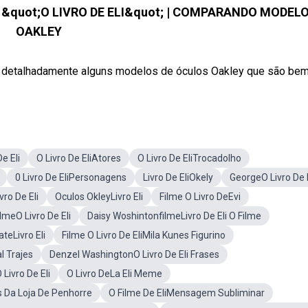
 &quot;O LIVRO DE ELI&quot; | COMPARANDO MODEL
OAKLEY
alhadamente alguns modelos de óculos Oakley que são bem .
e Eli
O Livro De EliAtores
O Livro De EliTrocadolho
0 Livro De EliPersonagens
Livro De EliOkely
GeorgeO Livro De E
vro De Eli
Oculos OkleyLivro Eli
Filme O Livro DeEvi
ilmeO Livro De Eli
Daisy WoshintonfilmeLivro De Eli O Filme
teLivro Eli
Filme O Livro De EliMila Kunes Figurino
l Trajes
Denzel WashingtonO Livro De Eli Frases
 Livro De Eli
O Livro DeLa Eli Meme
es Da Loja De Penhorre
O Filme De EliMensagem Subliminar