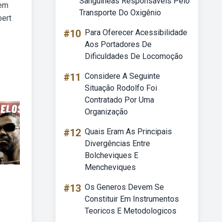
Sanguíneas Responsáveis Pelo
 em
Transporte Do Oxigênio
bert
#10
Para Oferecer Acessibilidade
Aos Portadores De
Dificuldades De Locomoção
#11
Considere A Seguinte
Situação Rodolfo Foi
Contratado Por Uma
Organização
#12
Quais Eram As Principais
Divergências Entre
Bolcheviques E
Mencheviques
#13
Os Generos Devem Se
Constituir Em Instrumentos
Teoricos E Metodologicos