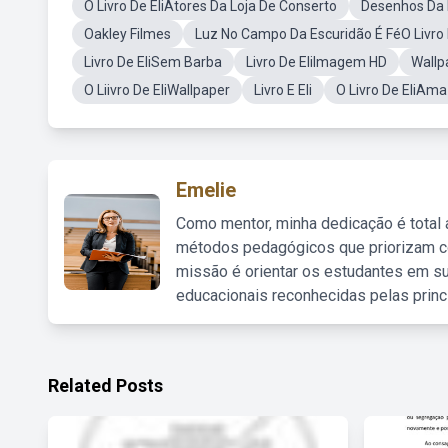
O Livro De EliAtores Da Loja De Conserto
Desenhos Da B
Oakley Filmes
Luz No Campo Da Escuridão É FéO Livro 
Livro De EliSem Barba
Livro De EliImagem HD
Wallp
O Liivro De EliWallpaper
Livro E Eli
O Livro De EliAm
Emelie
Como mentor, minha dedicação é total
métodos pedagógicos que priorizam co
missão é orientar os estudantes em su
educacionais reconhecidas pelas princ
Related Posts