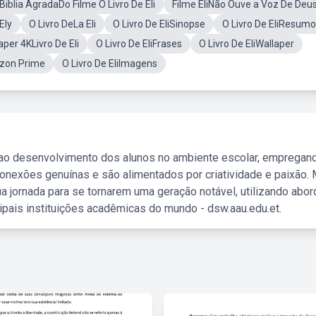
iblia AgradaDo Filme O Livro De Eli
Filme EliNão Ouve a Voz De Deu
Ely
O Livro DeLa Eli
O Livro De EliSinopse
O Livro De EliResumo
aper 4KLivro De Eli
O Livro De EliFrases
O Livro De EliWallaper
azon Prime
O Livro De EliImagens
 ao desenvolvimento dos alunos no ambiente escolar, empregan
nexões genuínas e são alimentados por criatividade e paixão. 
a jornada para se tornarem uma geração notável, utilizando abo
ipais instituições acadêmicas do mundo - dsw.aau.edu.et.