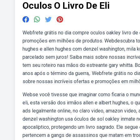
Oculos O Livro De Eli
Webfrete grátis no dia compre oculos oakley livro de 
promoções em milhões de produtos. Webdescubra todas a
hughes e allen hughes com denzel washington, mila kun
parcelado sem juros! Saiba mais sobre nossas incrív
tem seu roteiro nas mãos do estreante gary whitta. Bo
anos após o término da guerra,. Webfrete grátis no di
sobre nossas incríveis ofertas e promoções em milhões
Webse você tivesse que imaginar como ficaria o mund
eli, esta versão dos irmãos allen e albert hughes, o que
ads legalmente online, no claro video, amazon video, 
denzel washington usa óculos de sol oakley inmate no 
apocalíptico, protegendo um livro sagrado. Ele segue
pertencem a gangs de assassinos que matam em troca