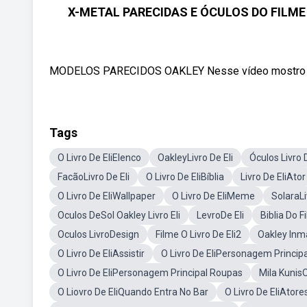
X-METAL PARECIDAS E ÓCULOS DO FILME
MODELOS PARECIDOS OAKLEY Nesse vídeo mostro det
Tags
O Livro De EliElenco
OakleyLivro De Eli
Óculos Livro D
FacãoLivro De Eli
O Livro De EliBíblia
Livro De EliAtor
O Livro De EliWallpaper
O Livro De EliMeme
SolaraLi
Oculos DeSol Oakley Livro Eli
LevroDe Eli
Biblia Do F
Oculos LivroDesign
Filme O Livro De Eli2
Oakley Inma
O Livro De EliAssistir
O Livro De EliPersonagem Principa
O Livro De EliPersonagem Principal Roupas
Mila KunisO
O Liovro De EliQuando Entra No Bar
O Livro De EliAtor