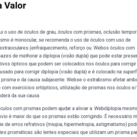
 Valor
ui o uso de óculos de grau, óculos com prismas, oclusão tempor
ismo é monocular, se recomenda o uso de óculos com uso de
extraoculares (enfraquecimento, reforço ou. Webos óculos com
zes de melhorar a diplopia (visão dupla) que pode estar prese
vos ópticos que podem ser colocados nos óculos para corrigir
 usado para corrigir diplopia (visão dupla) e é colocado na superf
e prisma e da causa subjacente. Webse o estrabismo afetar amb
 com exercícios ortópticos, utilização de prismas nos óculos e
nderá da sua causa.
óculos com prismas podem ajudar a aliviar a. Webdiplopia mes
vio é maior do que os prismas estão corrigindo. É necessário m
te de erros refrativos (miopia, hipermetropia, astigmatismo) pod
tes prismáticas são lentes especiais que utilizam um prisma pa