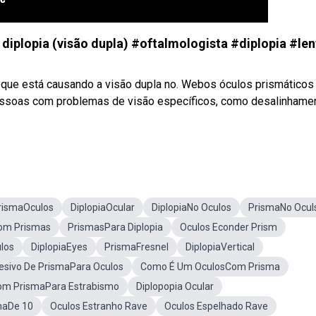
diplopia (visão dupla) #oftalmologista #diplopia #len
 que está causando a visão dupla no. Webos óculos prismáticos
pessoas com problemas de visão específicos, como desalinhame
rismaOculos
DiplopiaOcular
DiplopiaNo Oculos
PrismaNo Ocul
om Prismas
PrismasPara Diplopia
Oculos Econder Prism
ulos
DiplopiaEyes
PrismaFresnel
DiplopiaVertical
esivo De PrismaPara Oculos
Como É Um OculosCom Prisma
om PrismaPara Estrabismo
Diplopopia Ocular
maDe 10
Oculos Estranho Rave
Oculos Espelhado Rave