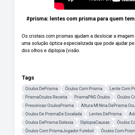
#prisma: lentes com prisma para quem tem 
Os cristais com prismas ajudam a deslocar a imagem
uma solução óptica especializada que pode ajudar 
dos olhos e diplopia (visão.
Tags
Oculos DePrisma
Óculos Com Prisma
Lente Com P
PrismaOculos Receita
PrismaPNG Óculos
Óculos C
Presciricao OculosPrisma
Altura MI Nina DePrisma Oc
Oculos De PrismaDe Escalada
Lentes DePrisma
Ad
Oculos DePrisma Dislexia
DiplopiaCausas
Óculos C
Óculos Com PrismaJogador Futebol
Óculos Com Pris