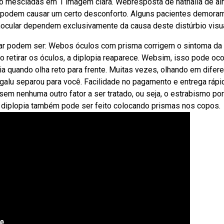
ão mescladas em 1 imagem clara. Webresposta de nathalia de a
te podem causar um certo desconforto. Alguns pacientes demora
ocular dependem exclusivamente da causa deste distúrbio visua
cular podem ser: Webos óculos com prisma corrigem o sintoma da
 retirar os óculos, a diplopia reaparece. Websim, isso pode ocor
ia quando olha reto para frente. Muitas vezes, olhando em difer
galu separou para você. Facilidade no pagamento e entrega rápi
m nenhuma outro fator a ser tratado, ou seja, o estrabismo por
a diplopia também pode ser feito colocando prismas nos copos.