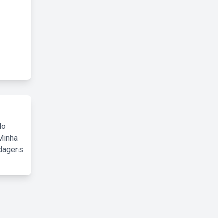
do
Minha
rdagens