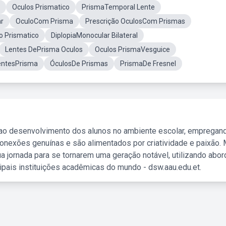
Oculos Prismatico
PrismaTemporal Lente
r
OculoCom Prisma
Prescrição OculosCom Prismas
o Prismatico
DiplopiaMonocular Bilateral
Lentes DePrisma Oculos
Oculos PrismaVesguice
entesPrisma
ÓculosDe Prismas
PrismaDe Fresnel
 ao desenvolvimento dos alunos no ambiente escolar, empregan
nexões genuínas e são alimentados por criatividade e paixão. 
a jornada para se tornarem uma geração notável, utilizando abo
ipais instituições acadêmicas do mundo - dsw.aau.edu.et.