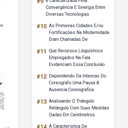
#9
é Caracterizada Pela
o
Convergência E Sinergia Entre
Diversas Tecnologias
mo
#10
As Primeiras Cidades E/ou
Fortificações Na Modernidade
Eram Chamadas De
#11
Que Recursos Linguísticos
Empregados Na Fala
Evidenciam Essa Conclusão
#12
Dependendo Da Intencao Do
Coreografo Uma Pausa A
Ausencia Coreografica
#13
Analisando O Triângulo
Retângulo Com Suas Medidas
Dadas Em Centímetros
#14
A Característica De