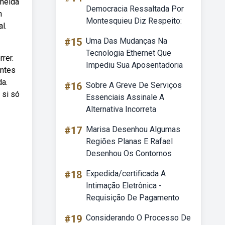
lmeida
Democracia Ressaltada Por
m
Montesquieu Diz Respeito:
l.
#15
Uma Das Mudanças Na
Tecnologia Ethernet Que
rer.
Impediu Sua Aposentadoria
entes
da.
#16
Sobre A Greve De Serviços
 si só
Essenciais Assinale A
Alternativa Incorreta
#17
Marisa Desenhou Algumas
Regiões Planas E Rafael
Desenhou Os Contornos
#18
Expedida/certificada A
Intimação Eletrônica -
Requisição De Pagamento
#19
Considerando O Processo De