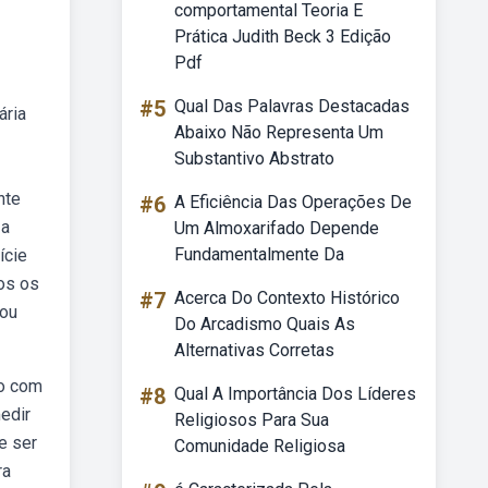
comportamental Teoria E
Prática Judith Beck 3 Edição
Pdf
#5
Qual Das Palavras Destacadas
ária
Abaixo Não Representa Um
Substantivo Abstrato
nte
#6
A Eficiência Das Operações De
 a
Um Almoxarifado Depende
Fundamentalmente Da
ície
os os
#7
Acerca Do Contexto Histórico
/ou
Do Arcadismo Quais As
Alternativas Corretas
mo com
#8
Qual A Importância Dos Líderes
edir
Religiosos Para Sua
e ser
Comunidade Religiosa
ra