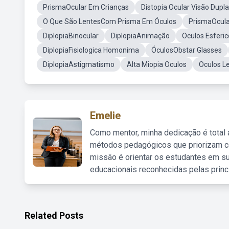
PrismaOcular Em Crianças
Distopia Ocular Visão Dupla
O Que São LentesCom Prisma Em Óculos
PrismaOcula
DiplopiaBinocular
DiplopiaAnimação
Oculos Esferic
DiplopiaFisiologica Homonima
ÓculosObstar Glasses
DiplopiaAstigmatismo
Alta Miopia Oculos
Oculos L
Emelie
Como mentor, minha dedicação é total
métodos pedagógicos que priorizam co
missão é orientar os estudantes em su
educacionais reconhecidas pelas princ
Related Posts