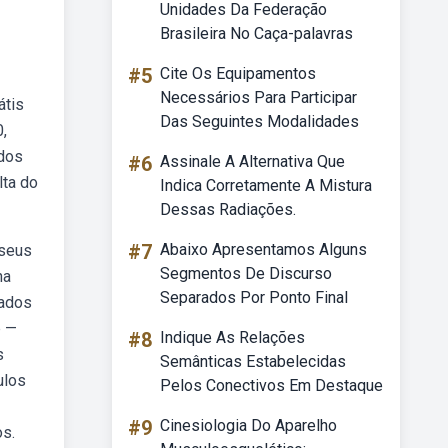
Unidades Da Federação
Brasileira No Caça-palavras
#5
Cite Os Equipamentos
Necessários Para Participar
átis
Das Seguintes Modalidades
,
ados
#6
Assinale A Alternativa Que
lta do
Indica Corretamente A Mistura
Dessas Radiações.
#7
Abaixo Apresentamos Alguns
 seus
Segmentos De Discurso
ha
Separados Por Ponto Final
zados
b —
#8
Indique As Relações
s
Semânticas Estabelecidas
ulos
Pelos Conectivos Em Destaque
#9
Cinesiologia Do Aparelho
os.