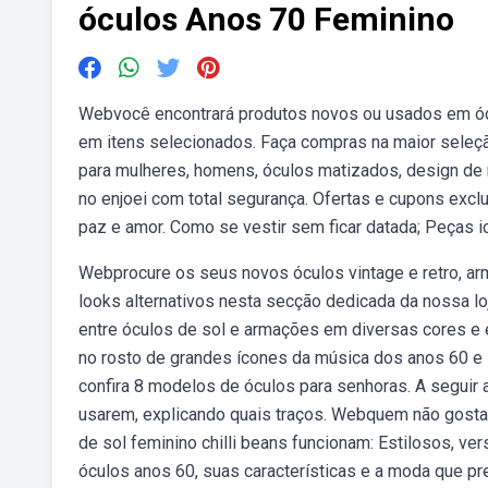
óculos Anos 70 Feminino
Webvocê encontrará produtos novos ou usados em ócu
em itens selecionados. Faça compras na maior seleção
para mulheres, homens, óculos matizados, design d
no enjoei com total segurança. Ofertas e cupons exc
paz e amor. Como se vestir sem ficar datada; Peças i
Webprocure os seus novos óculos vintage e retro, a
looks alternativos nesta secção dedicada da nossa lo
entre óculos de sol e armações em diversas cores e
no rosto de grandes ícones da música dos anos 60 e
confira 8 modelos de óculos para senhoras. A seguir
usarem, explicando quais traços. Webquem não gosta 
de sol feminino chilli beans funcionam: Estilosos, v
óculos anos 60, suas características e a moda que p