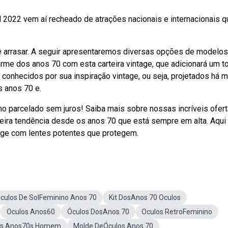
2022 vem aí recheado de atrações nacionais e internacionais q
 arrasar. A seguir apresentaremos diversas opções de modelos
rme dos anos 70 com esta carteira vintage, que adicionará um t
 conhecidos por sua inspiração vintage, ou seja, projetados há m
s anos 70 e.
o parcelado sem juros! Saiba mais sobre nossas incríveis ofer
ra tendência desde os anos 70 que está sempre em alta. Aqui
age com lentes potentes que protegem.
culos De SolFeminino Anos 70
Kit DosAnos 70 Oculos
Oculos Anos60
Óculos DosAnos 70
Oculos RetroFeminino
os Anos70s Homem
Molde DeÓculos Anos 70