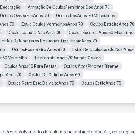
 Decoração
Armação De OculosFemininos Dos Anos 70
Óculos OversizedAnos 70
Oculos DosAnos 70 Masculinos
Anos 70
Estilo Oculos VermelhosAnos 70
Óculos EstreitoAnos 70
0
Oculos Usados Nos Anos 00
Oculos Escuros Anos60 Masculino
 Lentes Retangulares Pequenas Tipo HippieAnos 70
Ano
ÓculosRosa Retro Anos 880
Estilo De ÓculosUsado Nos Anos
os60 Vermelho
Telefonista Anos 70Usando Oculos
Óculos Anos60 Para Festas
Oculos AnosPincines Bireme
ppieAnos 70
Oculos De Gatinho Anos 60
0
Oculos Retro Esta De VoltaAnos 70
Óculos EstiloAnos 70
 ao desenvolvimento dos alunos no ambiente escolar, empregan