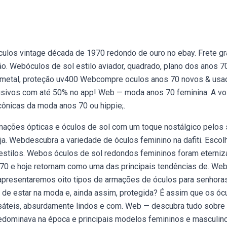
los vintage década de 1970 redondo de ouro no ebay. Frete gr
. Webóculos de sol estilo aviador, quadrado, plano dos anos 70
e metal, proteção uv400 Webcompre oculos anos 70 novos & us
lusivos com até 50% no app! Web — moda anos 70 feminina: A vo
cônicas da moda anos 70 ou hippie;.
rmações ópticas e óculos de sol com um toque nostálgico pelos
ja. Webdescubra a variedade de óculos feminino na dafiti. Escol
 estilos. Webos óculos de sol redondos femininos foram eterni
 70 e hoje retornam como uma das principais tendências de. We
 apresentaremos oito tipos de armações de óculos para senhora
de estar na moda e, ainda assim, protegida? É assim que os óc
ersáteis, absurdamente lindos e com. Web — descubra tudo sobre
redominava na época e principais modelos femininos e masculin