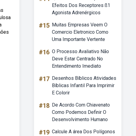
Efeitos Dos Receptores ß1
as
Agonista Adrenérgicos
ulosa
a
#15
Muitas Empresas Veem O
hões
Comercio Eletronico Como
Uma Importante Vertente
#16
O Processo Avaliativo Não
Deve Estar Centrado No
Entendimento Imediato
#17
Desenhos Bíblicos Atividades
Bíblicas Infantil Para Imprimir
E Colorir
#18
De Acordo Com Chiavenato
Como Podemos Definir O
Desenvolvimento Humano
#19
Calcule A área Dos Polígonos