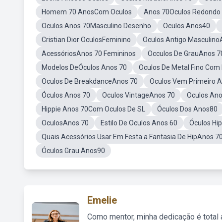
Homem 70 AnosCom Oculos
Anos 70Oculos Redondo
Oculos Anos 70Masculino Desenho
Oculos Anos40
Cristian Dior OculosFeminino
Oculos Antigo Masculino
AcessóriosAnos 70 Femininos
Occulos De GrauAnos 7
Modelos DeÓculos Anos 70
Oculos De Metal Fino Com
Oculos De BreakdanceAnos 70
Oculos Vem Primeiro 
Óculos Anos 70
Oculos VintageAnos 70
Oculos An
Hippie Anos 70Com Oculos De SL
Óculos Dos Anos80
OculosAnos 70
Estilo De Oculos Anos 60
Óculos Hi
Quais Acessórios Usar Em Festa a Fantasia De HipAnos 7
Óculos Grau Anos90
Emelie
Como mentor, minha dedicação é total