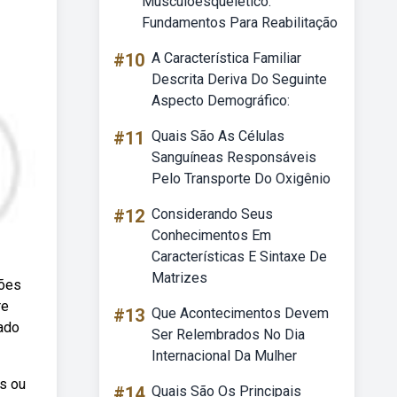
Musculoesquelético:
Fundamentos Para Reabilitação
#10
A Característica Familiar
Descrita Deriva Do Seguinte
Aspecto Demográfico:
#11
Quais São As Células
Sanguíneas Responsáveis
Pelo Transporte Do Oxigênio
#12
Considerando Seus
Conhecimentos Em
Características E Sintaxe De
Matrizes
ções
re
#13
Que Acontecimentos Devem
ado
Ser Relembrados No Dia
Internacional Da Mulher
s ou
#14
Quais São Os Principais