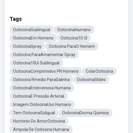
Tags
OcitocinaSublingual
OcitocinaHumano
OcitocinaEm Homens
Ocitocina10 UI
OcitocinaSpray
Ocitocina ParaO Homem
Ocitocina ParaAmamentar Spray
Ocitocina10Ui Sublingual
OcitocinaComprimidos PR Homens
ColarOcitocina
Oxitocina Rmedio ParaGalinha
OcitocinaSlides
OcitocinaEndovenosa Humana
OxitocinaE Pressão Arterial
Imagem OcitocinaUso Humano
Tem OcitocinaSuligual
OcitocinaDorma Quimica
Horminio Do AmorOcitocina
Ampola De Ocitoxina Humana