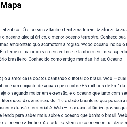
l Mapa
 atlântico. D) o oceano atlântico banha as terras da áfrica, da ási
o oceano glacial ártico, o menor oceano terrestre. Conheça sua
emas ambientais que acometem a região. Webo oceano índico é
. É o terceiro maior oceano em volume e também em área superfic
ório brasileiro: Conhecido como antigo mar das índias: Oceano
te) e a américa (a oeste), banhando o litoral do brasil. Web — qual
ntico é um conjunto de águas que recobre 85 milhões de km² da
 seja o segundo maior em extensão, é o oceano que junto com se
litorâneos das américas do. 1 o estado brasileiro que possui a
enor extensão territorial é. Web — o oceano atlântico possui gr
ue lendo para saber mais sobre o oceano que banha o brasil. We
, o oceano atlântico. Ao todo existem cinco oceanos no planeta