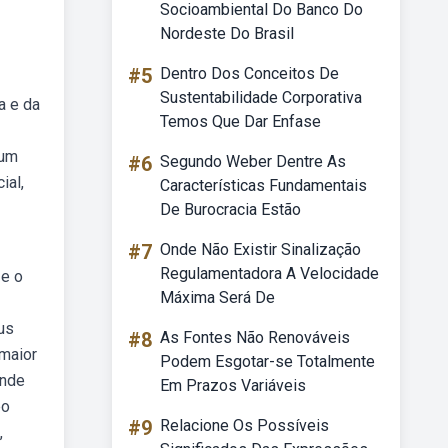
Socioambiental Do Banco Do
Nordeste Do Brasil
#5
Dentro Dos Conceitos De
Sustentabilidade Corporativa
a e da
Temos Que Dar Enfase
 um
#6
Segundo Weber Dentre As
ial,
Características Fundamentais
De Burocracia Estão
#7
Onde Não Existir Sinalização
Regulamentadora A Velocidade
 e o
Máxima Será De
us
#8
As Fontes Não Renováveis
 maior
Podem Esgotar-se Totalmente
ande
Em Prazos Variáveis
bo
#9
Relacione Os Possíveis
,