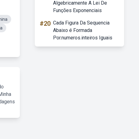
Algebricamente A Lei De
Funções Exponenciais
hina
#20
Cada Figura Da Sequencia
ca
Abaixo é Formada
Por.numeros.inteiros Iguais
do
Minha
rdagens