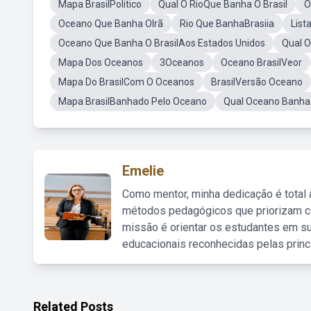
Mapa BrasilPolitico
Qual O RioQue Banha O Brasil
O
Oceano Que Banha OIrã
Rio Que BanhaBrasiia
List
Oceano Que Banha O BrasilAos Estados Unidos
Qual 
Mapa Dos Oceanos
3Oceanos
Oceano BrasilVeor
Mapa Do BrasilCom O Oceanos
BrasilVersão Oceano
Mapa BrasilBanhado Pelo Oceano
Qual Oceano Banhaa
Emelie
Como mentor, minha dedicação é total
métodos pedagógicos que priorizam co
missão é orientar os estudantes em su
educacionais reconhecidas pelas princ
Related Posts