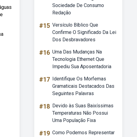
Sociedade De Consumo
 águas
Redação
de
#15
Versículo Bíblico Que
Confirme O Significado Da Lei
sa
Dos Desbravadores
#16
Uma Das Mudanças Na
Tecnologia Ethernet Que
Impediu Sua Aposentadoria
#17
Identifique Os Morfemas
Gramaticais Destacados Das
Seguintes Palavras
#18
Devido às Suas Baixíssimas
Temperaturas Não Possui
Uma População Fixa
#19
Como Podemos Representar