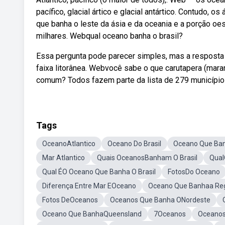
pacífico, glacial ártico e glacial antártico. Contudo, 
que banha o leste da ásia e da oceania e a porção oe
milhares. Webqual oceano banha o brasil?
Essa pergunta pode parecer simples, mas a resposta
faixa litorânea. Webvocê sabe o que carutapera (maran
comum? Todos fazem parte da lista de 279 municípios
Tags
OceanoAtlantico
Oceano Do Brasil
Oceano Que Banh
Mar Atlantico
Quais OceanosBanham O Brasil
Qual
Qual ÉO Oceano Que Banha O Brasil
FotosDo Oceano
Diferença Entre Mar EOceano
Oceano Que Banhaa Reg
Fotos DeOceanos
Oceanos Que Banha ONordeste
Oceano Que BanhaQueensland
7Oceanos
Oceano