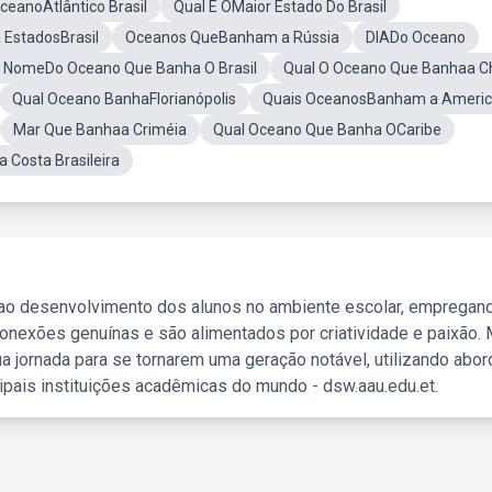
ceanoAtlântico Brasil
Qual E OMaior Estado Do Brasil
a EstadosBrasil
Oceanos QueBanham a Rússia
DIADo Oceano
O NomeDo Oceano Que Banha O Brasil
Qual O Oceano Que Banhaa C
Qual Oceano BanhaFlorianópolis
Quais OceanosBanham a Ameri
Mar Que Banhaa Criméia
Qual Oceano Que Banha OCaribe
 Costa Brasileira
 ao desenvolvimento dos alunos no ambiente escolar, empregan
nexões genuínas e são alimentados por criatividade e paixão. 
a jornada para se tornarem uma geração notável, utilizando abo
ipais instituições acadêmicas do mundo - dsw.aau.edu.et.