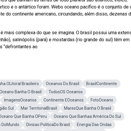
os ártico e o antártico foram. Webo oceano pacífico é o conjunto de
ste do continente americano, circundando, além disso, dezenas 
 é mais complexa do que se imagina. O brasil possui uma exten
hão), salinópolis (pará) e mostardas (rio grande do sul) têm em
 “defrontantes ao.
a OLitoral Brasileiro
Oceanos Do Brasil
BrasilContinente
Oceano Banha O Brasil
TodosOS Oceanos
ImagensOceanos
Continente EOceanos
FotoOceano
ião Sul
Mar TerritorialBrasil
MaresQue Banha O Brasil
Oceano Que Banha OPeru
Oceano Que Banhaa América Do Sul
s DoMundo
Divisao PoliticaDo Brasil
Energia Das Ondas