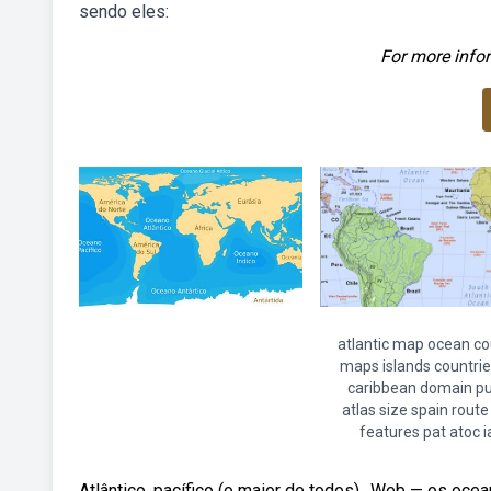
sendo eles:
For more infor
atlantic map ocean co
maps islands countrie
caribbean domain pu
atlas size spain route
features pat atoc i
Atlântico, pacífico (o maior de todos),. Web — os ocea