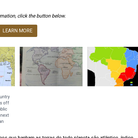
mation, click the button below.
LEARN MORE
untry
s off
blic
 next
an
nos que banham as terras de todo planeta são atlântico, índico,