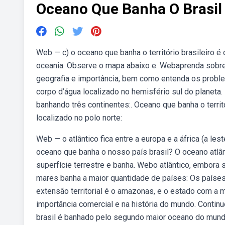
Oceano Que Banha O Brasi
Web — c) o oceano que banha o território brasileiro é o
oceania. Observe o mapa abaixo e. Webaprenda sobre 
geografia e importância, bem como entenda os probl
corpo d’água localizado no hemisfério sul do planeta
banhando três continentes:. Oceano que banha o territ
localizado no polo norte:
Web — o atlântico fica entre a europa e a áfrica (a les
oceano que banha o nosso país brasil? O oceano atlâ
superfície terrestre e banha. Webo atlântico, embora
mares banha a maior quantidade de países: Os países 
extensão territorial é o amazonas, e o estado com a m
importância comercial e na história do mundo. Contin
brasil é banhado pelo segundo maior oceano do mundo