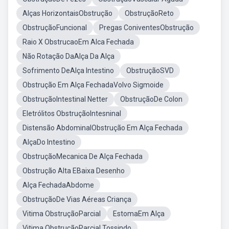
Alças HorizontaisObstrução
ObstruçãoReto
ObstruçãoFuncional
Pregas ConiventesObstrução
Raio X ObstrucaoEm Alca Fechada
Não Rotação DaAlça Da Alça
Sofrimento DeAlça Intestino
ObstruçãoSVD
Obstrução Em Alça FechadaVolvo Sigmoide
ObstruçãoIntestinal Netter
ObstruçãoDe Colon
Eletrólitos ObstruçãoIntesninal
Distensão AbdominalObstrução Em Alça Fechada
AlçaDo Intestino
ObstruçãoMecanica De Alça Fechada
Obstrução Alta EBaixa Desenho
Alça FechadaAbdome
ObstruçãoDe Vias Aéreas Criança
Vitima ObstruçãoParcial
EstomaEm Alça
Vitima ObstruçãoParcial Tossindo