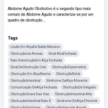
Abdome Agudo Obstrutivo é o segundo tipo mais
comum de Abdome Agudo e caracteriza-se por um
quadro de obstrução ...
Tags
Lesão Em AlçaDe Balde Menisco
Obstruçãovia Aereas
Sinal AlcaFechada
Raio XobstruçãoEm Alça Fechada
Sinal DeObstrução Colo
ObstruçãoEspamatica
Obstrução Em AlçaAberta
ObstruçãoRetal
ObstruçãoIntestinal
Síndrome DaAlça Aferente
Comunicação DeAlça Fechada
ObstruçãoDe Delgado
ObstruçãoGrave Das Vias
ObstruçãoIntestinal Alta
ObstruçãoIntestinal Raio X
Sindrome DeAlça Eferente
ObstruçãoDe Fezes
ObstruçãoVascular Aguda