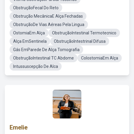
ObstruçãoFecal Do Reto
Obstrução MecânicaE Alça Fechadas
ObstruçãoDe Vias Aéreas Pela Lingua
OstomiaEm Alça
ObstruçãoIntestinal Termotecnico
Alça EmSentinela
ObstruçãoIntestrinal Difusa
Gás EmParede De Alça Tomografia
ObstruçãoIntestinal TC Abdome
ColostomiaEm Alça
Intussuscepção De Alca
Emelie