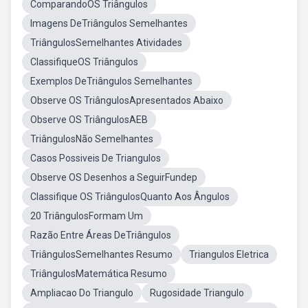
ComparandoOS Triângulos
Imagens DeTriângulos Semelhantes
TriângulosSemelhantes Atividades
ClassifiqueOS Triângulos
Exemplos DeTriângulos Semelhantes
Observe OS TriângulosApresentados Abaixo
Observe OS TriângulosAEB
TriângulosNão Semelhantes
Casos Possiveis De Triangulos
Observe OS Desenhos a SeguirFundep
Classifique OS TriângulosQuanto Aos Ângulos
20 TriângulosFormam Um
Razão Entre Áreas DeTriângulos
TriângulosSemelhantes Resumo
Triangulos Eletrica
TriângulosMatemática Resumo
Ampliacao Do Triangulo
Rugosidade Triangulo